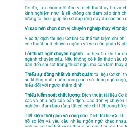
Do đó, lựa chọn một đơn vị dịch thuật uy tín và c
kinh nghiệm như là sẽ không chỉ đảm bảo tính ch
lượng tài liệu, giúp hồ sơ đáp ứng đầy đủ các tiê
Vì sao nên chọn đơn vị chuyên nghiệp thay vì tự dị
Việc tự dịch tài liệu Cơ khí có thể tiết kiệm chi ph
các thuật ngữ chuyên ngành và yêu cầu pháp lý phứ
Lỗi thuật ngữ chuyên ngành
: tài liệu Cơ khí th
ngành chuyên sâu. Nếu không có kiến thức sâu rộn
dẫn đến sai sót trong thuật ngữ, mà còn làm thay đ
Thiếu sự đồng nhất và nhất quán
: tài liệu Cơ khí
sự không nhất quán trong cách sử dụng ngôn ngữ, th
hiểu đối với người thẩm định.
Thiếu kiểm soát chất lượng
: Dịch thuật tài liệu Cơ
xác và phù hợp của bản dịch. Các đơn vị chuyên n
nghiệm, đảm bảo rằng tất cả các chi tiết trong hồ s
Tiết kiệm thời gian và công sức
: Dịch tài liệuCơ kh
hồ sơ lớn và yêu cầu nhiều ngôn ngữ khác nhau.
nghiệp có thể tiết kiệm thời gian quý báu để tập