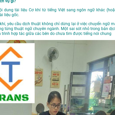
ịch vụ gì?
 nội dung tài liệu Cơ khí từ tiếng Việt sang ngôn ngữ khác (hoặ
i liệu gốc.
ơ khí, yêu cầu dịch thuật không chỉ dừng lại ở việc chuyển ngữ m
ng từng thuật ngữ chuyên ngành. Một sai sót nhỏ trong bản dịc
 trình hợp tác giữa các bên do chưa tìm được tiếng nói chung