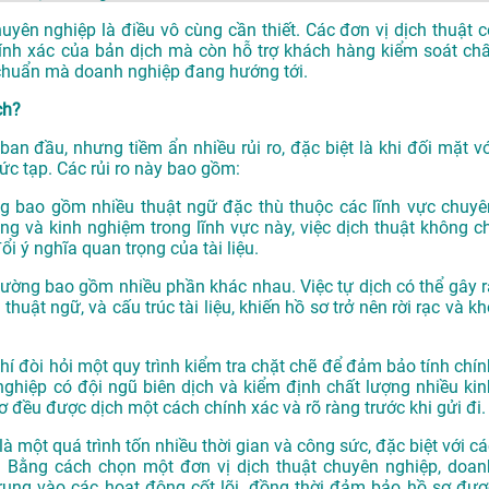
huyên nghiệp là điều vô cùng cần thiết. Các đơn vị dịch thuật c
ính xác của bản dịch mà còn hỗ trợ khách hàng kiểm soát chấ
u chuẩn mà doanh nghiệp đang hướng tới.
ch?
í ban đầu, nhưng tiềm ẩn nhiều rủi ro, đặc biệt là khi đối mặt v
c tạp. Các rủi ro này bao gồm:
ường bao gồm nhiều thuật ngữ đặc thù thuộc các lĩnh vực chuyê
g và kinh nghiệm trong lĩnh vực này, việc dịch thuật không ch
ổi ý nghĩa quan trọng của tài liệu.
 thường bao gồm nhiều phần khác nhau. Việc tự dịch có thể gây r
uật ngữ, và cấu trúc tài liệu, khiến hồ sơ trở nên rời rạc và kh
 khí đòi hỏi một quy trình kiểm tra chặt chẽ để đảm bảo tính chí
ghiệp có đội ngũ biên dịch và kiểm định chất lượng nhiều kin
ơ đều được dịch một cách chính xác và rõ ràng trước khi gửi đi.
í là một quá trình tốn nhiều thời gian và công sức, đặc biệt với c
 Bằng cách chọn một đơn vị dịch thuật chuyên nghiệp, doan
 trung vào các hoạt động cốt lõi, đồng thời đảm bảo hồ sơ đượ