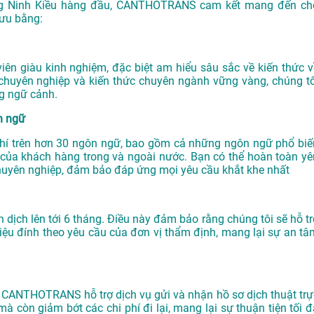
g Ninh Kiều
hàng đầu, CANTHOTRANS cam kết mang đến ch
 ưu bằng:
n giàu kinh nghiệm, đặc biệt am hiểu sâu sắc về kiến thức v
chuyên nghiệp và kiến thức chuyên ngành vững vàng, chúng tô
g ngữ cảnh.
ôn ngữ
ơ khí trên hơn 30 ngôn ngữ, bao gồm cả những ngôn ngữ phổ biế
của khách hàng trong và ngoài nước. Bạn có thể hoàn toàn yê
huyên nghiệp, đảm bảo đáp ứng mọi yêu cầu khắt khe nhất
ch lên tới 6 tháng. Điều này đảm bảo rằng chúng tôi sẽ hỗ tr
iệu đính theo yêu cầu của đơn vị thẩm định, mang lại sự an tâ
g, CANTHOTRANS hỗ trợ dịch vụ gửi và nhận hồ sơ dịch thuật trự
mà còn giảm bớt các chi phí đi lại, mang lại sự thuận tiện tối đ