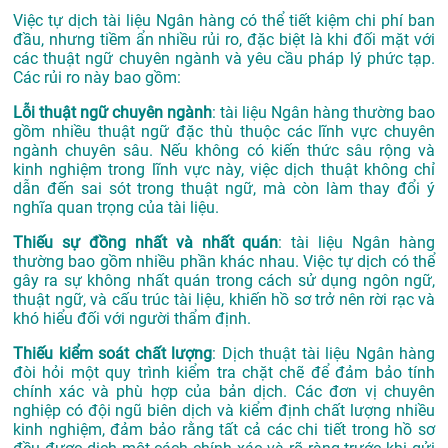
Việc tự dịch tài liệu Ngân hàng có thể tiết kiệm chi phí ban
đầu, nhưng tiềm ẩn nhiều rủi ro, đặc biệt là khi đối mặt với
các thuật ngữ chuyên ngành và yêu cầu pháp lý phức tạp.
Các rủi ro này bao gồm:
Lỗi thuật ngữ chuyên ngành
: tài liệu Ngân hàng thường bao
gồm nhiều thuật ngữ đặc thù thuộc các lĩnh vực chuyên
ngành chuyên sâu. Nếu không có kiến thức sâu rộng và
kinh nghiệm trong lĩnh vực này, việc dịch thuật không chỉ
dẫn đến sai sót trong thuật ngữ, mà còn làm thay đổi ý
nghĩa quan trọng của tài liệu.
Thiếu sự đồng nhất và nhất quán
: tài liệu Ngân hàng
thường bao gồm nhiều phần khác nhau. Việc tự dịch có thể
gây ra sự không nhất quán trong cách sử dụng ngôn ngữ,
thuật ngữ, và cấu trúc tài liệu, khiến hồ sơ trở nên rời rạc và
khó hiểu đối với người thẩm định.
Thiếu kiểm soát chất lượng
: Dịch thuật tài liệu Ngân hàng
đòi hỏi một quy trình kiểm tra chặt chẽ để đảm bảo tính
chính xác và phù hợp của bản dịch. Các đơn vị chuyên
nghiệp có đội ngũ biên dịch và kiểm định chất lượng nhiều
kinh nghiệm, đảm bảo rằng tất cả các chi tiết trong hồ sơ