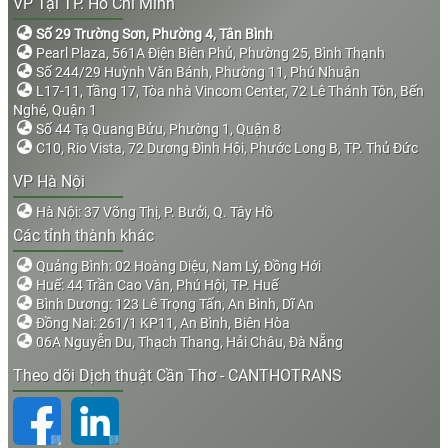
VP Tại TP. Hồ Chí Minh
Số 29 Trường Sơn, Phường 4, Tân Bình
Pearl Plaza, 561A Điện Biên Phủ, Phường 25, Bình Thạnh
Số 244/29 Huỳnh Văn Bánh, Phường 11, Phú Nhuận
L17-11, Tầng 17, Tòa nhà Vincom Center, 72 Lê Thánh Tôn, Bến
Nghé, Quận 1
Số 44 Tạ Quang Bửu, Phường 1, Quận 8
C10, Rio Vista, 72 Dương Đình Hội, Phước Long B, TP. Thủ Đức
VP Hà Nội
Hà Nội: 37 Võng Thị, P. Bưởi, Q. Tây Hồ
Các tỉnh thành khác
Quảng Bình: 02 Hoàng Diệu, Nam Lý, Đồng Hới
Huế: 44 Trần Cao Vân, Phú Hội, TP. Huế
Bình Dương: 123 Lê Trọng Tấn, An Bình, Dĩ An
Đồng Nai: 261/1 KP11, An Bình, Biên Hòa
06A Nguyễn Du, Thạch Thang, Hải Châu, Đà Nẵng
Theo dõi Dịch thuật Cần Thơ - CANTHOTRANS