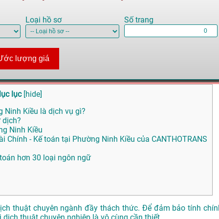
Loại hồ sơ
Số trang
Ước lượng giá
ục lục
[
hide
]
g Ninh Kiều là dịch vụ gì?
 dịch?
ng Ninh Kiều
 Tài Chính - Kế toán tại Phường Ninh Kiều của CANTHOTRANS
ế toán hơn 30 loại ngôn ngữ
ực dịch thuật chuyên ngành đầy thách thức. Để đảm bảo tính chín
ị dịch thuật chuyên nghiệp là vô cùng cần thiết.