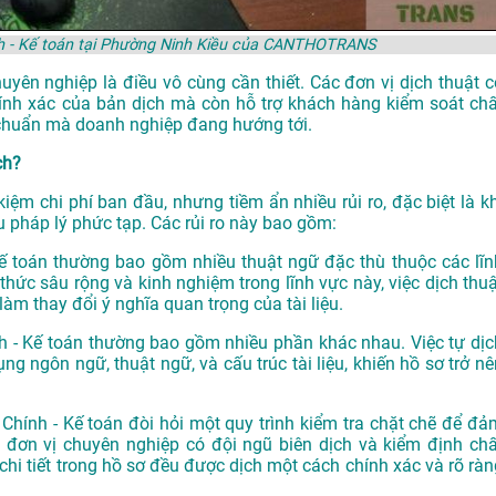
hính - Kế toán tại Phường Ninh Kiều của CANTHOTRANS
huyên nghiệp là điều vô cùng cần thiết. Các đơn vị dịch thuật c
ính xác của bản dịch mà còn hỗ trợ khách hàng kiểm soát chấ
u chuẩn mà doanh nghiệp đang hướng tới.
ch?
t kiệm chi phí ban đầu, nhưng tiềm ẩn nhiều rủi ro, đặc biệt là k
 pháp lý phức tạp. Các rủi ro này bao gồm:
- Kế toán thường bao gồm nhiều thuật ngữ đặc thù thuộc các lĩn
ức sâu rộng và kinh nghiệm trong lĩnh vực này, việc dịch thuậ
làm thay đổi ý nghĩa quan trọng của tài liệu.
hính - Kế toán thường bao gồm nhiều phần khác nhau. Việc tự dịc
g ngôn ngữ, thuật ngữ, và cấu trúc tài liệu, khiến hồ sơ trở nê
ài Chính - Kế toán đòi hỏi một quy trình kiểm tra chặt chẽ để đả
 đơn vị chuyên nghiệp có đội ngũ biên dịch và kiểm định chấ
chi tiết trong hồ sơ đều được dịch một cách chính xác và rõ ràn