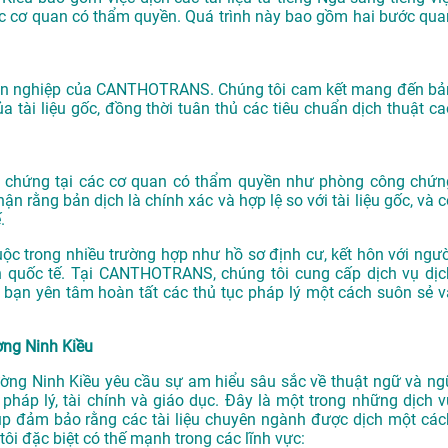
ác cơ quan có thẩm quyền. Quá trình này bao gồm hai bước qua
huyên nghiệp của CANTHOTRANS. Chúng tôi cam kết mang đến bả
a tài liệu gốc, đồng thời tuân thủ các tiêu chuẩn dịch thuật ca
ông chứng tại các cơ quan có thẩm quyền như phòng công chứn
 rằng bản dịch là chính xác và hợp lệ so với tài liệu gốc, và c
.
ộc trong nhiều trường hợp như hồ sơ định cư, kết hôn với ngườ
ịch quốc tế. Tại CANTHOTRANS, chúng tôi cung cấp dịch vụ dịc
 bạn yên tâm hoàn tất các thủ tục pháp lý một cách suôn sẻ v
ờng Ninh Kiều
hường Ninh Kiều yêu cầu sự am hiểu sâu sắc về thuật ngữ và ng
, pháp lý, tài chính và giáo dục. Đây là một trong những dịch v
 đảm bảo rằng các tài liệu chuyên ngành được dịch một các
ôi đặc biệt có thế mạnh trong các lĩnh vực: