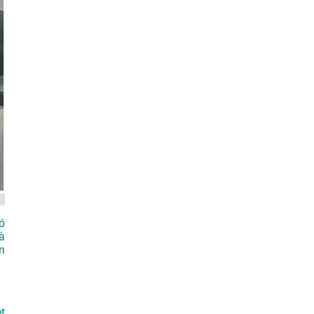
ó
à
n
t