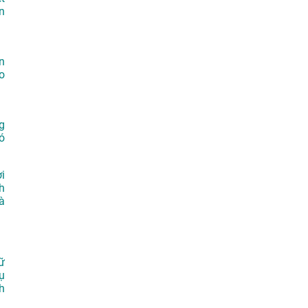
n
n
o
g
ó
i
h
à
ữ
ụ
h