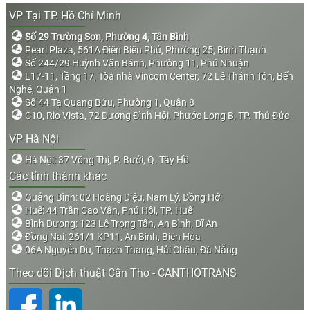
VP Tại TP. Hồ Chí Minh
Số 29 Trường Sơn, Phường 4, Tân Bình
Pearl Plaza, 561A Điện Biên Phủ, Phường 25, Bình Thạnh
Số 244/29 Huỳnh Văn Bánh, Phường 11, Phú Nhuận
L17-11, Tầng 17, Tòa nhà Vincom Center, 72 Lê Thánh Tôn, Bến
Nghé, Quận 1
Số 44 Tạ Quang Bửu, Phường 1, Quận 8
C10, Rio Vista, 72 Dương Đình Hội, Phước Long B, TP. Thủ Đức
VP Hà Nội
Hà Nội: 37 Võng Thị, P. Bưởi, Q. Tây Hồ
Các tỉnh thành khác
Quảng Bình: 02 Hoàng Diệu, Nam Lý, Đồng Hới
Huế: 44 Trần Cao Vân, Phú Hội, TP. Huế
Bình Dương: 123 Lê Trọng Tấn, An Bình, Dĩ An
Đồng Nai: 261/1 KP11, An Bình, Biên Hòa
06A Nguyễn Du, Thạch Thang, Hải Châu, Đà Nẵng
Theo dõi Dịch thuật Cần Thơ - CANTHOTRANS