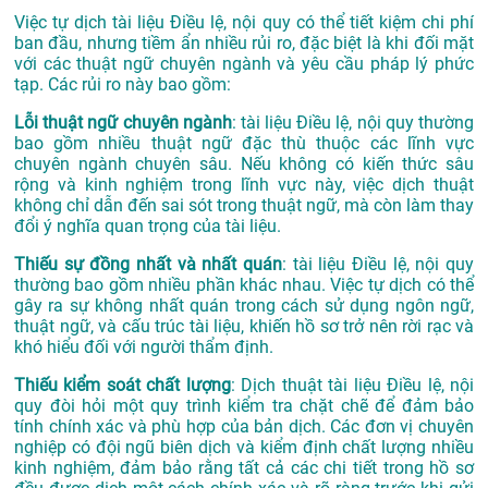
Việc tự dịch tài liệu Điều lệ, nội quy có thể tiết kiệm chi phí
ban đầu, nhưng tiềm ẩn nhiều rủi ro, đặc biệt là khi đối mặt
với các thuật ngữ chuyên ngành và yêu cầu pháp lý phức
tạp. Các rủi ro này bao gồm:
Lỗi thuật ngữ chuyên ngành
: tài liệu Điều lệ, nội quy thường
bao gồm nhiều thuật ngữ đặc thù thuộc các lĩnh vực
chuyên ngành chuyên sâu. Nếu không có kiến thức sâu
rộng và kinh nghiệm trong lĩnh vực này, việc dịch thuật
không chỉ dẫn đến sai sót trong thuật ngữ, mà còn làm thay
đổi ý nghĩa quan trọng của tài liệu.
Thiếu sự đồng nhất và nhất quán
: tài liệu Điều lệ, nội quy
thường bao gồm nhiều phần khác nhau. Việc tự dịch có thể
gây ra sự không nhất quán trong cách sử dụng ngôn ngữ,
thuật ngữ, và cấu trúc tài liệu, khiến hồ sơ trở nên rời rạc và
khó hiểu đối với người thẩm định.
Thiếu kiểm soát chất lượng
: Dịch thuật tài liệu Điều lệ, nội
quy đòi hỏi một quy trình kiểm tra chặt chẽ để đảm bảo
tính chính xác và phù hợp của bản dịch. Các đơn vị chuyên
nghiệp có đội ngũ biên dịch và kiểm định chất lượng nhiều
kinh nghiệm, đảm bảo rằng tất cả các chi tiết trong hồ sơ