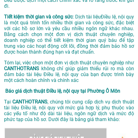
đều được dịch một cách chính xác và rõ ràng trước khi gửi
đi.
Tiết kiệm thời gian và công sức
: Dịch tài liệuĐiều lệ, nội quy
là một quá trình tốn nhiều thời gian và công sức, đặc biệt
với các hồ sơ lớn và yêu cầu nhiều ngôn ngữ khác nhau.
Bằng cách chọn một đơn vị dịch thuật chuyên nghiệp,
doanh nghiệp có thể tiết kiệm thời gian quý báu để tập
trung vào các hoạt động cốt lõi, đồng thời đảm bảo hồ sơ
được hoàn thành đúng hạn và đạt chuẩn.
Tóm lại, việc chọn một đơn vị dịch thuật chuyên nghiệp như
CANTHOTRANS
không chỉ giúp giảm thiểu rủi ro mà còn
đảm bảo tài liệu Điều lệ, nội quy của bạn được trình bày
một cách hoàn chỉnh và chính xác
Báo giá dịch thuật Điều lệ, nội quy tại Phường Ô Môn
Tại
CANTHOTRANS
, chúng tôi cung cấp dịch vụ dịch thuật
tài liệu Điều lệ, nội quy với mức giá hợp lý, phụ thuộc vào
các yếu tố như độ dài tài liệu, ngôn ngữ dịch và mức độ
phức tạp của hồ sơ. Dưới đây là bảng giá tham khảo: