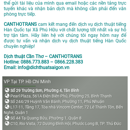
thể gửi tài liệu của mình qua email hoặc các nền tảng trực
tuyến khác và nhận bản dịch mà không cần phải đến văn
phòng trực tiếp.
CANTHOTRANS
cam kết mang đến dịch vụ dịch thuật tiếng
Hàn Quốc tại Xã Phú Hữu với chất lượng tốt nhất và sự hỗ
trợ tận tâm. Hãy liên hệ với chúng tôi ngay hôm nay để
được tư vấn và nhận dịch vụ dịch thuật tiếng Hàn Quốc
chuyên nghiệp!
Dịch thuật Cần Thơ – CANTHOTRANS
Hotline: 0886.773.883 – 0866.228.383
Email: info@dichthuatsaigon.vn
VP Tại TP. Hồ Chí Minh
Số 29 Trường Sơn, Phường 4, Tân Bình
Pearl Plaza, 561A Điện Biên Phủ, Phường 25, Bình Thạnh
Số 244/29 Huỳnh Văn Bánh, Phường 11, Phú Nhuận
L17-11, Tầng 17, Tòa nhà Vincom Center, 72 Lê Thánh Tôn, Bến
Nghé, Quận 1
Số 44 Tạ Quang Bửu, Phường 1, Quận 8
C10, Rio Vista, 72 Dương Đình Hội, Phước Long B, TP. Thủ Đức