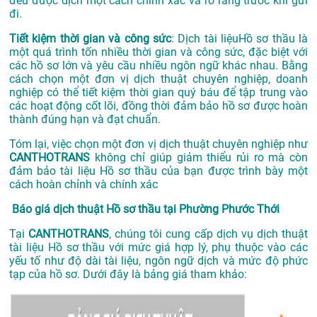
đều được dịch một cách chính xác và rõ ràng trước khi gửi
đi.
Tiết kiệm thời gian và công sức
: Dịch tài liệuHồ sơ thầu là
một quá trình tốn nhiều thời gian và công sức, đặc biệt với
các hồ sơ lớn và yêu cầu nhiều ngôn ngữ khác nhau. Bằng
cách chọn một đơn vị dịch thuật chuyên nghiệp, doanh
nghiệp có thể tiết kiệm thời gian quý báu để tập trung vào
các hoạt động cốt lõi, đồng thời đảm bảo hồ sơ được hoàn
thành đúng hạn và đạt chuẩn.
Tóm lại, việc chọn một đơn vị dịch thuật chuyên nghiệp như
CANTHOTRANS
không chỉ giúp giảm thiểu rủi ro mà còn
đảm bảo tài liệu Hồ sơ thầu của bạn được trình bày một
cách hoàn chỉnh và chính xác
Báo giá dịch thuật Hồ sơ thầu tại Phường Phước Thới
Tại
CANTHOTRANS
, chúng tôi cung cấp dịch vụ dịch thuật
tài liệu Hồ sơ thầu với mức giá hợp lý, phụ thuộc vào các
yếu tố như độ dài tài liệu, ngôn ngữ dịch và mức độ phức
tạp của hồ sơ. Dưới đây là bảng giá tham khảo: