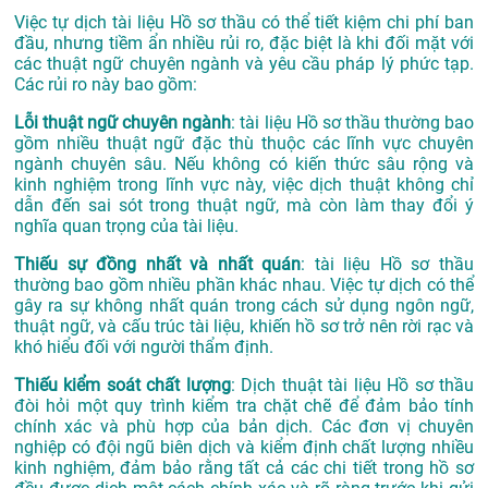
Việc tự dịch tài liệu Hồ sơ thầu có thể tiết kiệm chi phí ban
đầu, nhưng tiềm ẩn nhiều rủi ro, đặc biệt là khi đối mặt với
các thuật ngữ chuyên ngành và yêu cầu pháp lý phức tạp.
Các rủi ro này bao gồm:
Lỗi thuật ngữ chuyên ngành
: tài liệu Hồ sơ thầu thường bao
gồm nhiều thuật ngữ đặc thù thuộc các lĩnh vực chuyên
ngành chuyên sâu. Nếu không có kiến thức sâu rộng và
kinh nghiệm trong lĩnh vực này, việc dịch thuật không chỉ
dẫn đến sai sót trong thuật ngữ, mà còn làm thay đổi ý
nghĩa quan trọng của tài liệu.
Thiếu sự đồng nhất và nhất quán
: tài liệu Hồ sơ thầu
thường bao gồm nhiều phần khác nhau. Việc tự dịch có thể
gây ra sự không nhất quán trong cách sử dụng ngôn ngữ,
thuật ngữ, và cấu trúc tài liệu, khiến hồ sơ trở nên rời rạc và
khó hiểu đối với người thẩm định.
Thiếu kiểm soát chất lượng
: Dịch thuật tài liệu Hồ sơ thầu
đòi hỏi một quy trình kiểm tra chặt chẽ để đảm bảo tính
chính xác và phù hợp của bản dịch. Các đơn vị chuyên
nghiệp có đội ngũ biên dịch và kiểm định chất lượng nhiều
kinh nghiệm, đảm bảo rằng tất cả các chi tiết trong hồ sơ