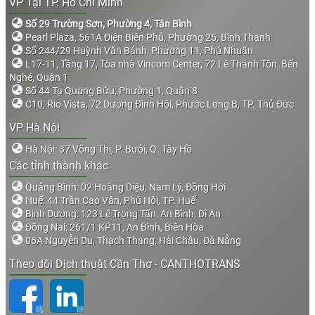
VP Tại TP. Hồ Chí Minh
Số 29 Trường Sơn, Phường 4, Tân Bình
Pearl Plaza, 561A Điện Biên Phủ, Phường 25, Bình Thạnh
Số 244/29 Huỳnh Văn Bánh, Phường 11, Phú Nhuận
L17-11, Tầng 17, Tòa nhà Vincom Center, 72 Lê Thánh Tôn, Bến
Nghé, Quận 1
Số 44 Tạ Quang Bửu, Phường 1, Quận 8
C10, Rio Vista, 72 Dương Đình Hội, Phước Long B, TP. Thủ Đức
VP Hà Nội
Hà Nội: 37 Võng Thị, P. Bưởi, Q. Tây Hồ
Các tỉnh thành khác
Quảng Bình: 02 Hoàng Diệu, Nam Lý, Đồng Hới
Huế: 44 Trần Cao Vân, Phú Hội, TP. Huế
Bình Dương: 123 Lê Trọng Tấn, An Bình, Dĩ An
Đồng Nai: 261/1 KP11, An Bình, Biên Hòa
06A Nguyễn Du, Thạch Thang, Hải Châu, Đà Nẵng
Theo dõi Dịch thuật Cần Thơ - CANTHOTRANS