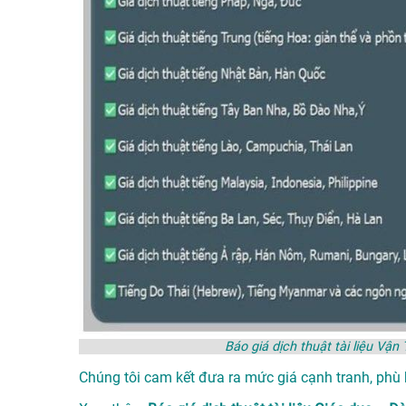
Báo giá dịch thuật tài liệu V
Chúng tôi cam kết đưa ra mức giá cạnh tranh, phù