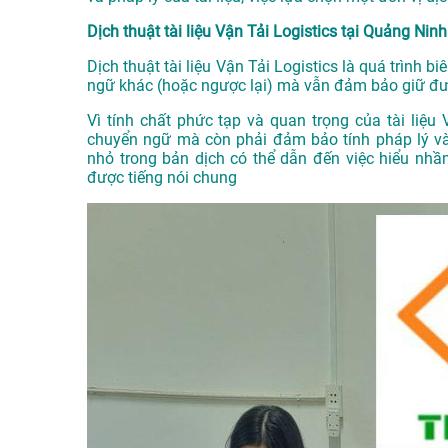
Dịch thuật tài liệu Vận Tải Logistics tại Quảng Ninh
Dịch thuật tài liệu Vận Tải Logistics là quá trình bi
ngữ khác (hoặc ngược lại) mà vẫn đảm bảo giữ được
Vì tính chất phức tạp và quan trọng của tài liệu 
chuyển ngữ mà còn phải đảm bảo tính pháp lý và
nhỏ trong bản dịch có thể dẫn đến việc hiểu nhầ
được tiếng nói chung