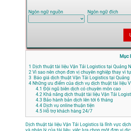
Ngôn ngữ nguồn
Ngôn ngữ đích
Mục 
1
Dịch thuật tài liệu Vận Tải Logistics tại Quảng N
2
Vì sao nên chọn đơn vị chuyên nghiệp thay vì tự
3
Báo giá dịch thuật Vận Tải Logistics tại Quảng
4
Những ưu điểm của dịch vụ dịch thuật tài liệu
4.1
Đội ngũ biên dịch có chuyên môn cao
4.2
Khả năng dịch thuật tài liệu Vận Tải Logis
4.3
Bảo hành bản dịch lên tới 6 tháng
4.4
Dịch vụ online thuận tiện
4.5
Hỗ trợ khách hàng 24/7
Dịch thuật tài liệu Vận Tải Logistics là lĩnh vực 
và pháp lý của tài liệu, việc lựa chọn một đơn vị dị