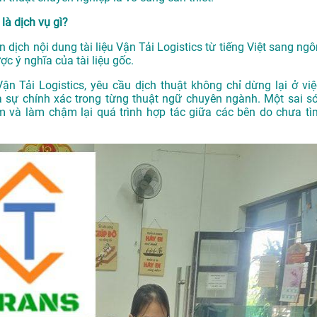
 là dịch vụ gì?
ên dịch nội dung tài liệu Vận Tải Logistics từ tiếng Việt sang ng
 ý nghĩa của tài liệu gốc.
Vận Tải Logistics, yêu cầu dịch thuật không chỉ dừng lại ở việ
 sự chính xác trong từng thuật ngữ chuyên ngành. Một sai só
m và làm chậm lại quá trình hợp tác giữa các bên do chưa tì