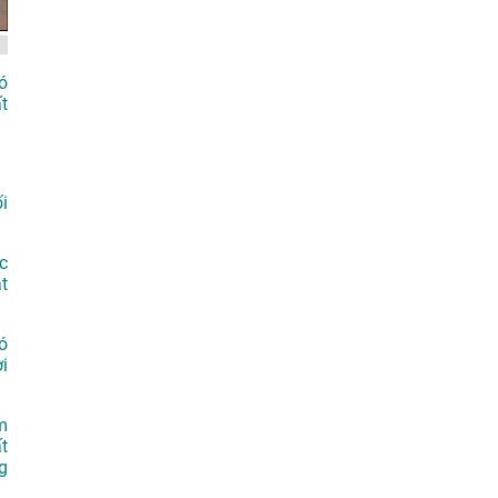
ó
t
ối
c
t
ó
i
m
t
g