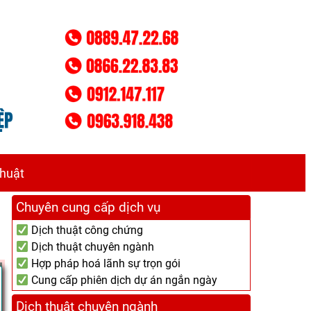
thuật
Chuyên cung cấp dịch vụ
Dịch thuật công chứng
Dịch thuật chuyên ngành
Hợp pháp hoá lãnh sự trọn gói
Cung cấp phiên dịch dự án ngắn ngày
Dịch thuật chuyên ngành