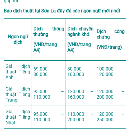
gấp rút.
Báo dịch thuật tại Sơn La đầy đủ các ngôn ngữ mới nhất
Dịch thông
Dịch chuyên
Dịch công
thường
ngành khó
Ngôn ngữ
chứng
dịch
(VNĐ/trang
(VNĐ/trang
(VNĐ/trang)
A4)
A4)
Giá dịch
69.000 –
80.000 –
100.000 –
thuật Tiếng
80.000
100.000
120.000
Anh
Giá dịch
95.000 –
120.000 –
120.000 –
thuật Tiếng
110.000
160.000
200.000
Trung
Giá dịch
95.000 –
110.000 –
120.000 –
thuật Tiếng
110.000
200.000
250.000
Nhật