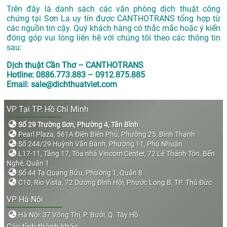
Trên đây là danh sách các văn phòng dịch thuật công
chứng tại Sơn La uy tín được CANTHOTRANS tổng hợp từ
các nguồn tin cậy. Quý khách hàng có thắc mắc hoặc ý kiến
đóng góp vui lòng liên hệ với chúng tôi theo các thông tin
sau:
Dịch thuật Cần Thơ – CANTHOTRANS
Hotline: 0886.773.883 – 0912.875.885
Email: sale@dichthuatviet.com
VP Tại TP. Hồ Chí Minh
Số 29 Trường Sơn, Phường 4, Tân Bình
Pearl Plaza, 561A Điện Biên Phủ, Phường 25, Bình Thạnh
Số 244/29 Huỳnh Văn Bánh, Phường 11, Phú Nhuận
L17-11, Tầng 17, Tòa nhà Vincom Center, 72 Lê Thánh Tôn, Bến
Nghé, Quận 1
Số 44 Tạ Quang Bửu, Phường 1, Quận 8
C10, Rio Vista, 72 Dương Đình Hội, Phước Long B, TP. Thủ Đức
VP Hà Nội
Hà Nội: 37 Võng Thị, P. Bưởi, Q. Tây Hồ
Các tỉnh thành khác