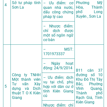
Sở tư pháp tỉnh
Phường Mỹ
– Ưu điểm: cơ
4
Sơn La
Hòa, Thành
quan nhà nước,
phố Long
dấu công chứng
Xuyên , Sơn La
pháp lý cao
– Nhược điểm:
chỉ dịch được
một số ngôn ngữ
cơ bản
– MST:
1701973337
– Ngày hoạt
động: 24/9/2014
B11 căn 37
Công ty TNHH
đường số 10
– Ưu điểm: dịch
Một thành viên
Khu Đô Thị Tây
vụ tại chổ, phù
Tư vấn Xây
Bắc, Phường
5
hợp với dân cư ở
dựng và Dịch
Vĩnh Quang,
tỉnh Kiên Giang
thuật T O K Kiên
Thành phố
củ
Giang
Rạch Giá, Tỉnh
Kiên Giang
Nhược điểm: chỉ