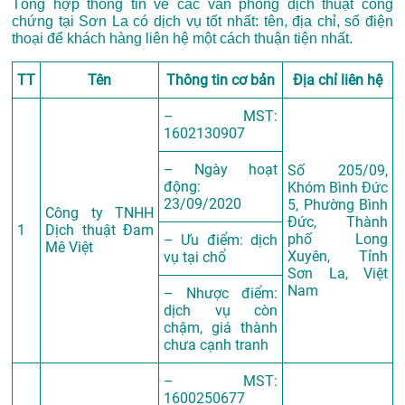
Tổng hợp thông tin về các văn phòng dịch thuật công
chứng tại Sơn La có dịch vụ tốt nhất: tên, địa chỉ, số điện
thoại để khách hàng liên hệ một cách thuận tiện nhất.
TT
Tên
Thông tin cơ bản
Địa chỉ liên hệ
– MST:
1602130907
– Ngày hoạt
Số 205/09,
động:
Khóm Bình Đức
23/09/2020
5, Phường Bình
Công ty TNHH
Đức, Thành
1
Dịch thuật Đam
phố Long
– Ưu điểm: dịch
Mê Việt
Xuyên, Tỉnh
vụ tại chổ
Sơn La, Việt
Nam
– Nhược điểm:
dịch vụ còn
chậm, giá thành
chưa cạnh tranh
– MST:
1600250677