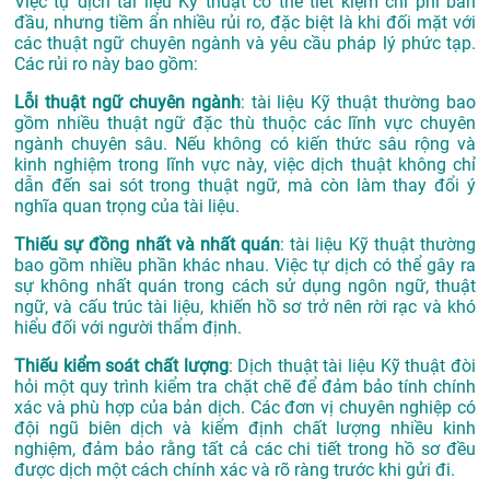
Việc tự dịch tài liệu Kỹ thuật có thể tiết kiệm chi phí ban
đầu, nhưng tiềm ẩn nhiều rủi ro, đặc biệt là khi đối mặt với
các thuật ngữ chuyên ngành và yêu cầu pháp lý phức tạp.
Các rủi ro này bao gồm:
Lỗi thuật ngữ chuyên ngành
: tài liệu Kỹ thuật thường bao
gồm nhiều thuật ngữ đặc thù thuộc các lĩnh vực chuyên
ngành chuyên sâu. Nếu không có kiến thức sâu rộng và
kinh nghiệm trong lĩnh vực này, việc dịch thuật không chỉ
dẫn đến sai sót trong thuật ngữ, mà còn làm thay đổi ý
nghĩa quan trọng của tài liệu.
Thiếu sự đồng nhất và nhất quán
: tài liệu Kỹ thuật thường
bao gồm nhiều phần khác nhau. Việc tự dịch có thể gây ra
sự không nhất quán trong cách sử dụng ngôn ngữ, thuật
ngữ, và cấu trúc tài liệu, khiến hồ sơ trở nên rời rạc và khó
hiểu đối với người thẩm định.
Thiếu kiểm soát chất lượng
: Dịch thuật tài liệu Kỹ thuật đòi
hỏi một quy trình kiểm tra chặt chẽ để đảm bảo tính chính
xác và phù hợp của bản dịch. Các đơn vị chuyên nghiệp có
đội ngũ biên dịch và kiểm định chất lượng nhiều kinh
nghiệm, đảm bảo rằng tất cả các chi tiết trong hồ sơ đều
được dịch một cách chính xác và rõ ràng trước khi gửi đi.