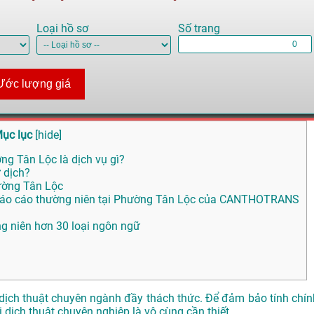
Loại hồ sơ
Số trang
Ước lượng giá
ục lục
[
hide
]
ờng Tân Lộc là dịch vụ gì?
 dịch?
ường Tân Lộc
u Báo cáo thường niên tại Phường Tân Lộc của CANTHOTRANS
ng niên hơn 30 loại ngôn ngữ
ực dịch thuật chuyên ngành đầy thách thức. Để đảm bảo tính chín
ị dịch thuật chuyên nghiệp là vô cùng cần thiết.