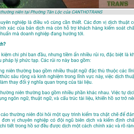
cáo thường niên tại Phường Tân Lộc của CANTHOTRANS
huyên nghiệp là điều vô cùng cần thiết. Các đơn vị dịch thuật c
ính xác của bản dịch mà còn hỗ trợ khách hàng kiểm soát chấ
u chuẩn mà doanh nghiệp đang hướng tới.
ch?
t kiệm chi phí ban đầu, nhưng tiềm ẩn nhiều rủi ro, đặc biệt là k
 pháp lý phức tạp. Các rủi ro này bao gồm:
ường niên thường bao gồm nhiều thuật ngữ đặc thù thuộc các lĩn
ức sâu rộng và kinh nghiệm trong lĩnh vực này, việc dịch thuậ
làm thay đổi ý nghĩa quan trọng của tài liệu.
o thường niên thường bao gồm nhiều phần khác nhau. Việc tự dịc
g ngôn ngữ, thuật ngữ, và cấu trúc tài liệu, khiến hồ sơ trở nê
áo cáo thường niên đòi hỏi một quy trình kiểm tra chặt chẽ để đả
 đơn vị chuyên nghiệp có đội ngũ biên dịch và kiểm định chấ
chi tiết trong hồ sơ đều được dịch một cách chính xác và rõ ràn