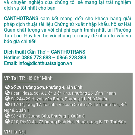
và chuyên nghiệp của chúng tôi sẽ mang lại trải nghiệm
dịch vụ tốt nhất cho bạn.
CANTHOTRANS
cam kết mang đến cho khách hàng giải
pháp dịch thuật tài liệu Chứng từ xuất nhập khẩu, hồ sơ Hải
Quan chất lượng và với chi phí cạnh tranh nhất tại Phường
Tân Lộc. Hãy liên hệ với chúng tôi ngay để nhận tư vấn và
báo giá chi tiết!
Dịch thuật Cần Thơ – CANTHOTRANS
Hotline: 0886.773.883 – 0866.228.383
Email: info@dichthuatsaigon.vn
VP Tại TP. Hồ Chí Minh
Số 29 Trường Sơn, Phường 4, Tân Bình
Pearl Plaza, 561A Điện Biên Phủ, Phường 25, Bình Thạnh
Số 244/29 Huỳnh Văn Bánh, Phường 11, Phú Nhuận
L17-11, Tầng 17, Tòa nhà Vincom Center, 72 Lê Thánh Tôn, Bến
Nghé, Quận 1
Số 44 Tạ Quang Bửu, Phường 1, Quận 8
C10, Rio Vista, 72 Dương Đình Hội, Phước Long B, TP. Thủ Đức
VP Hà Nội