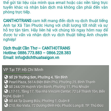
thể gửi tài liệu của mình qua email hoặc các nền tảng trực
tuyến khác và nhận bản dịch mà không cần phải đến văn
phòng trực tiếp.
CANTHOTRANS
cam kết mang đến dịch vụ dịch thuật tiếng
Anh tại Xã Tân Phước Hưng với chất lượng tốt nhất và sự
hỗ trợ tận tâm. Hãy liên hệ với chúng tôi ngay hôm nay để
được tư vấn và nhận dịch vụ dịch thuật tiếng Anh chuyên
nghiệp!
Dịch thuật Cần Thơ – CANTHOTRANS
Hotline: 0886.773.883 – 0866.228.383
Email: info@dichthuatsaigon.vn
VP Tại TP. Hồ Chí Minh
Số 29 Trường Sơn, Phường 4, Tân Bình
Pearl Plaza, 561A Điện Biên Phủ, Phường 25, Bình Thạnh
Số 244/29 Huỳnh Văn Bánh, Phường 11, Phú Nhuận
L17-11, Tầng 17, Tòa nhà Vincom Center, 72 Lê Thánh Tôn, Bến
Nghé, Quận 1
Số 44 Tạ Quang Bửu, Phường 1, Quận 8
C10, Rio Vista, 72 Dương Đình Hội, Phước Long B, TP. Thủ Đức