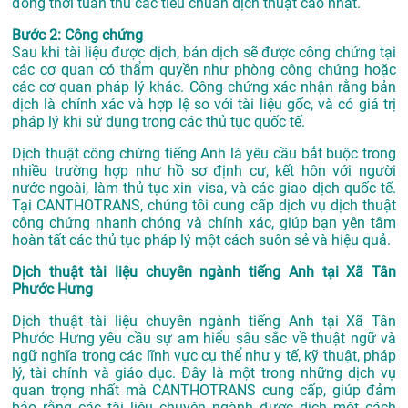
đồng thời tuân thủ các tiêu chuẩn dịch thuật cao nhất.
Bước 2: Công chứng
Sau khi tài liệu được dịch, bản dịch sẽ được công chứng tại
các cơ quan có thẩm quyền như phòng công chứng hoặc
các cơ quan pháp lý khác. Công chứng xác nhận rằng bản
dịch là chính xác và hợp lệ so với tài liệu gốc, và có giá trị
pháp lý khi sử dụng trong các thủ tục quốc tế.
Dịch thuật công chứng tiếng Anh là yêu cầu bắt buộc trong
nhiều trường hợp như hồ sơ định cư, kết hôn với người
nước ngoài, làm thủ tục xin visa, và các giao dịch quốc tế.
Tại CANTHOTRANS, chúng tôi cung cấp dịch vụ dịch thuật
công chứng nhanh chóng và chính xác, giúp bạn yên tâm
hoàn tất các thủ tục pháp lý một cách suôn sẻ và hiệu quả.
Dịch thuật tài liệu chuyên ngành tiếng Anh tại Xã Tân
Phước Hưng
Dịch thuật tài liệu chuyên ngành tiếng Anh tại Xã Tân
Phước Hưng yêu cầu sự am hiểu sâu sắc về thuật ngữ và
ngữ nghĩa trong các lĩnh vực cụ thể như y tế, kỹ thuật, pháp
lý, tài chính và giáo dục. Đây là một trong những dịch vụ
quan trọng nhất mà CANTHOTRANS cung cấp, giúp đảm
bảo rằng các tài liệu chuyên ngành được dịch một cách