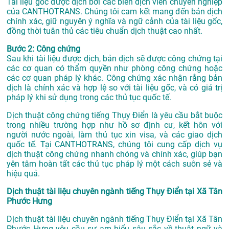
Tài liệu gốc được dịch bởi các biên dịch viên chuyên nghiệp
của CANTHOTRANS. Chúng tôi cam kết mang đến bản dịch
chính xác, giữ nguyên ý nghĩa và ngữ cảnh của tài liệu gốc,
đồng thời tuân thủ các tiêu chuẩn dịch thuật cao nhất.
Bước 2: Công chứng
Sau khi tài liệu được dịch, bản dịch sẽ được công chứng tại
các cơ quan có thẩm quyền như phòng công chứng hoặc
các cơ quan pháp lý khác. Công chứng xác nhận rằng bản
dịch là chính xác và hợp lệ so với tài liệu gốc, và có giá trị
pháp lý khi sử dụng trong các thủ tục quốc tế.
Dịch thuật công chứng tiếng Thụy Điển là yêu cầu bắt buộc
trong nhiều trường hợp như hồ sơ định cư, kết hôn với
người nước ngoài, làm thủ tục xin visa, và các giao dịch
quốc tế. Tại CANTHOTRANS, chúng tôi cung cấp dịch vụ
dịch thuật công chứng nhanh chóng và chính xác, giúp bạn
yên tâm hoàn tất các thủ tục pháp lý một cách suôn sẻ và
hiệu quả.
Dịch thuật tài liệu chuyên ngành tiếng Thụy Điển tại Xã Tân
Phước Hưng
Dịch thuật tài liệu chuyên ngành tiếng Thụy Điển tại Xã Tân
Phước Hưng yêu cầu sự am hiểu sâu sắc về thuật ngữ và