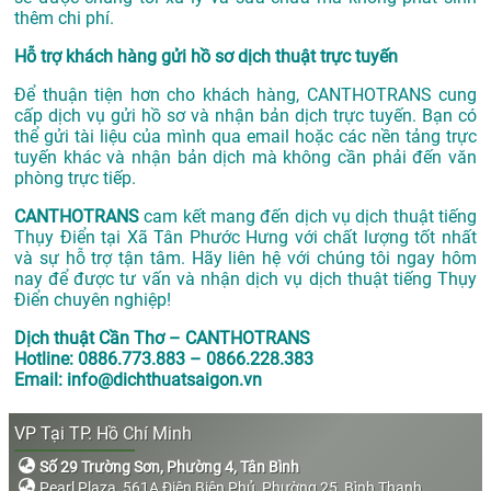
thêm chi phí.
Hỗ trợ khách hàng gửi hồ sơ dịch thuật trực tuyến
Để thuận tiện hơn cho khách hàng, CANTHOTRANS cung
cấp dịch vụ gửi hồ sơ và nhận bản dịch trực tuyến. Bạn có
thể gửi tài liệu của mình qua email hoặc các nền tảng trực
tuyến khác và nhận bản dịch mà không cần phải đến văn
phòng trực tiếp.
CANTHOTRANS
cam kết mang đến dịch vụ dịch thuật tiếng
Thụy Điển tại Xã Tân Phước Hưng với chất lượng tốt nhất
và sự hỗ trợ tận tâm. Hãy liên hệ với chúng tôi ngay hôm
nay để được tư vấn và nhận dịch vụ dịch thuật tiếng Thụy
Điển chuyên nghiệp!
Dịch thuật Cần Thơ – CANTHOTRANS
Hotline: 0886.773.883 – 0866.228.383
Email: info@dichthuatsaigon.vn
VP Tại TP. Hồ Chí Minh
Số 29 Trường Sơn, Phường 4, Tân Bình
Pearl Plaza, 561A Điện Biên Phủ, Phường 25, Bình Thạnh