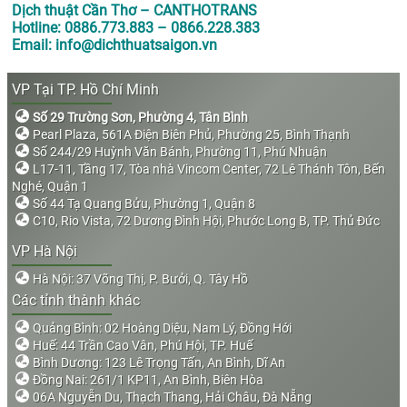
Dịch thuật Cần Thơ – CANTHOTRANS
Hotline: 0886.773.883 – 0866.228.383
Email: info@dichthuatsaigon.vn
VP Tại TP. Hồ Chí Minh
Số 29 Trường Sơn, Phường 4, Tân Bình
Pearl Plaza, 561A Điện Biên Phủ, Phường 25, Bình Thạnh
Số 244/29 Huỳnh Văn Bánh, Phường 11, Phú Nhuận
L17-11, Tầng 17, Tòa nhà Vincom Center, 72 Lê Thánh Tôn, Bến
Nghé, Quận 1
Số 44 Tạ Quang Bửu, Phường 1, Quận 8
C10, Rio Vista, 72 Dương Đình Hội, Phước Long B, TP. Thủ Đức
VP Hà Nội
Hà Nội: 37 Võng Thị, P. Bưởi, Q. Tây Hồ
Các tỉnh thành khác
Quảng Bình: 02 Hoàng Diệu, Nam Lý, Đồng Hới
Huế: 44 Trần Cao Vân, Phú Hội, TP. Huế
Bình Dương: 123 Lê Trọng Tấn, An Bình, Dĩ An
Đồng Nai: 261/1 KP11, An Bình, Biên Hòa
06A Nguyễn Du, Thạch Thang, Hải Châu, Đà Nẵng