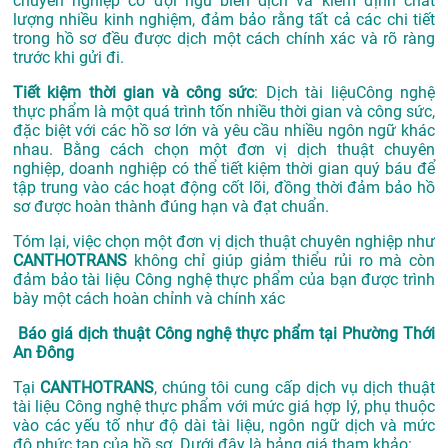
chuyên nghiệp có đội ngũ biên dịch và kiểm định chất
lượng nhiều kinh nghiệm, đảm bảo rằng tất cả các chi tiết
trong hồ sơ đều được dịch một cách chính xác và rõ ràng
trước khi gửi đi.
Tiết kiệm thời gian và công sức
: Dịch tài liệuCông nghệ
thực phẩm là một quá trình tốn nhiều thời gian và công sức,
đặc biệt với các hồ sơ lớn và yêu cầu nhiều ngôn ngữ khác
nhau. Bằng cách chọn một đơn vị dịch thuật chuyên
nghiệp, doanh nghiệp có thể tiết kiệm thời gian quý báu để
tập trung vào các hoạt động cốt lõi, đồng thời đảm bảo hồ
sơ được hoàn thành đúng hạn và đạt chuẩn.
Tóm lại, việc chọn một đơn vị dịch thuật chuyên nghiệp như
CANTHOTRANS
không chỉ giúp giảm thiểu rủi ro mà còn
đảm bảo tài liệu Công nghệ thực phẩm của bạn được trình
bày một cách hoàn chỉnh và chính xác
Báo giá dịch thuật Công nghệ thực phẩm tại Phường Thới
An Đông
Tại
CANTHOTRANS
, chúng tôi cung cấp dịch vụ dịch thuật
tài liệu Công nghệ thực phẩm với mức giá hợp lý, phụ thuộc
vào các yếu tố như độ dài tài liệu, ngôn ngữ dịch và mức
độ phức tạp của hồ sơ. Dưới đây là bảng giá tham khảo: