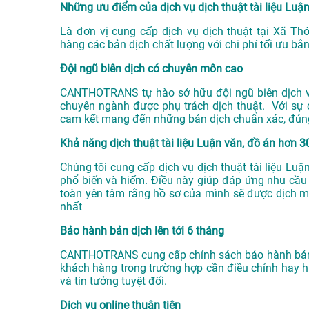
Những ưu điểm của dịch vụ dịch thuật tài liệu Lu
Là đơn vị cung cấp dịch vụ
dịch thuật tại Xã Thớ
hàng các bản dịch chất lượng với chi phí tối ưu bằn
Đội ngũ biên dịch có chuyên môn cao
CANTHOTRANS tự hào sở hữu đội ngũ biên dịch viê
chuyên ngành được phụ trách dịch thuật. Với sự 
cam kết mang đến những bản dịch chuẩn xác, đún
Khả năng dịch thuật tài liệu Luận văn, đồ án hơn 3
Chúng tôi cung cấp dịch vụ dịch thuật tài liệu L
phổ biến và hiếm. Điều này giúp đáp ứng nhu cầu
toàn yên tâm rằng hồ sơ của mình sẽ được dịch 
nhất
Bảo hành bản dịch lên tới 6 tháng
CANTHOTRANS cung cấp chính sách bảo hành bản dị
khách hàng trong trường hợp cần điều chỉnh hay h
và tin tưởng tuyệt đối.
Dịch vụ online thuận tiện