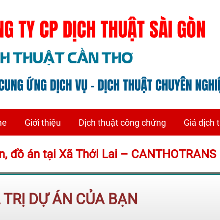
me
Giới thiệu
Dịch thuật công chứng
Giá dịch 
 văn, đồ án tại Xã Thới Lai – CANTHOTRANS
Á TRỊ DỰ ÁN CỦA BẠN