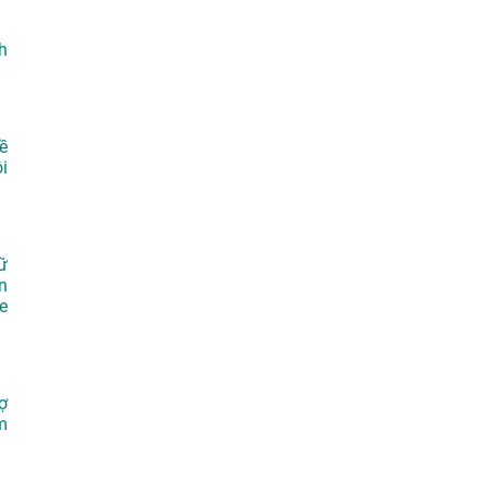
h
ề
i
ữ
n
e
ợ
m