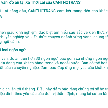
ận văn, đồ án tại Xã Thới Lai của CANTHOTRANS
i Lai
hàng đầu, CANTHOTRANS cam kết mang đến cho khác
g:
n giàu kinh nghiệm, đặc biệt am hiểu sâu sắc về kiến thức v
chuyên nghiệp và kiến thức chuyên ngành vững vàng, chúng tô
g ngữ cảnh.
0 loại ngôn ngữ
uận văn, đồ án trên hơn 30 ngôn ngữ, bao gồm cả những ngôn ng
 đa dạng của khách hàng trong và ngoài nước. Bạn có thể hoà
một cách chuyên nghiệp, đảm bảo đáp ứng mọi yêu cầu khắt kh
ch lên tới 6 tháng. Điều này đảm bảo rằng chúng tôi sẽ hỗ tr
iệu đính theo yêu cầu của đơn vị thẩm định, mang lại sự an tâ