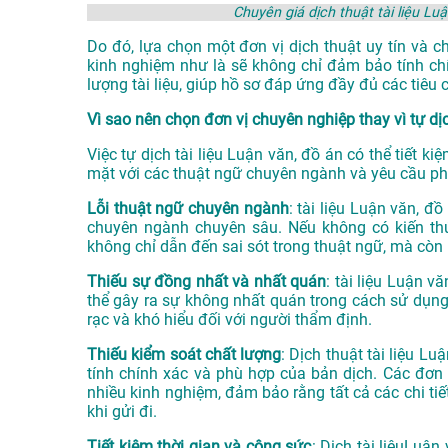
Chuyên giá dịch thuật tài liệu L
Do đó, lựa chọn một đơn vị dịch thuật uy tín và c
kinh nghiệm như là sẽ không chỉ đảm bảo tính ch
lượng tài liệu, giúp hồ sơ đáp ứng đầy đủ các tiê
Vì sao nên chọn đơn vị chuyên nghiệp thay vì tự dị
Việc tự dịch tài liệu Luận văn, đồ án có thể tiết ki
mặt với các thuật ngữ chuyên ngành và yêu cầu phá
Lỗi thuật ngữ chuyên ngành
: tài liệu Luận văn, 
chuyên ngành chuyên sâu. Nếu không có kiến thức
không chỉ dẫn đến sai sót trong thuật ngữ, mà còn 
Thiếu sự đồng nhất và nhất quán
: tài liệu Luận 
thể gây ra sự không nhất quán trong cách sử dụng n
rạc và khó hiểu đối với người thẩm định.
Thiếu kiểm soát chất lượng
: Dịch thuật tài liệu L
tính chính xác và phù hợp của bản dịch. Các đơn 
nhiều kinh nghiệm, đảm bảo rằng tất cả các chi ti
khi gửi đi.
Tiết kiệm thời gian và công sức
: Dịch tài liệuLuận