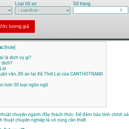
Loại hồ sơ
Số trang
Ước lượng giá
ục
[
hide
]
i là dịch vụ gì?
 dịch?
Lai
 Luận văn, đồ án tại Xã Thới Lai của CANTHOTRANS
 án hơn 30 loại ngôn ngữ
ịch thuật chuyên ngành đầy thách thức. Để đảm bảo tính chính xá
ch thuật chuyên nghiệp là vô cùng cần thiết.