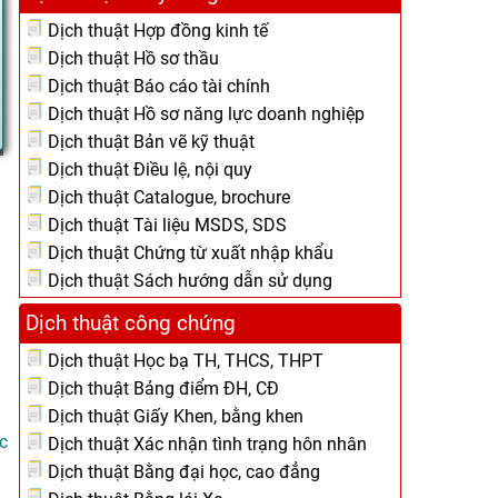
Dịch thuật Hợp đồng kinh tế
Dịch thuật Hồ sơ thầu
Dịch thuật Báo cáo tài chính
Dịch thuật Hồ sơ năng lực doanh nghiệp
Dịch thuật Bản vẽ kỹ thuật
Dịch thuật Điều lệ, nội quy
Dịch thuật Catalogue, brochure
Dịch thuật Tài liệu MSDS, SDS
Dịch thuật Chứng từ xuất nhập khẩu
Dịch thuật Sách hướng dẫn sử dụng
Dịch thuật công chứng
Dịch thuật Học bạ TH, THCS, THPT
Dịch thuật Bảng điểm ĐH, CĐ
Dịch thuật Giấy Khen, bằng khen
c
Dịch thuật Xác nhận tình trạng hôn nhân
Dịch thuật Bằng đại học, cao đẳng