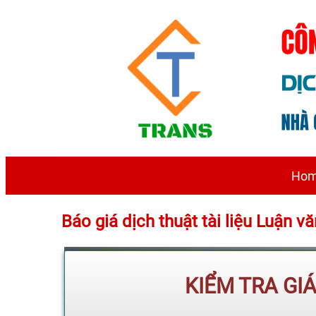
Ho
Báo giá dịch thuật tài liệu Luận
KIỂM TRA GI