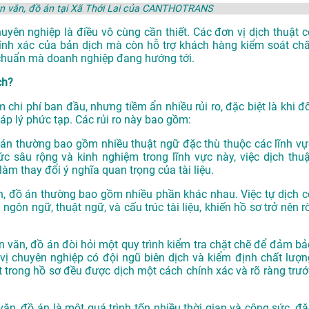
uận văn, đồ án tại Xã Thới Lai của CANTHOTRANS
huyên nghiệp là điều vô cùng cần thiết. Các đơn vị dịch thuật c
ính xác của bản dịch mà còn hỗ trợ khách hàng kiểm soát chấ
u chuẩn mà doanh nghiệp đang hướng tới.
ch?
ệm chi phí ban đầu, nhưng tiềm ẩn nhiều rủi ro, đặc biệt là khi đ
p lý phức tạp. Các rủi ro này bao gồm:
đồ án thường bao gồm nhiều thuật ngữ đặc thù thuộc các lĩnh vự
 sâu rộng và kinh nghiệm trong lĩnh vực này, việc dịch thuậ
làm thay đổi ý nghĩa quan trọng của tài liệu.
văn, đồ án thường bao gồm nhiều phần khác nhau. Việc tự dịch c
gôn ngữ, thuật ngữ, và cấu trúc tài liệu, khiến hồ sơ trở nên rờ
uận văn, đồ án đòi hỏi một quy trình kiểm tra chặt chẽ để đảm bả
vị chuyên nghiệp có đội ngũ biên dịch và kiểm định chất lượn
ết trong hồ sơ đều được dịch một cách chính xác và rõ ràng trướ
 văn, đồ án là một quá trình tốn nhiều thời gian và công sức, đặ