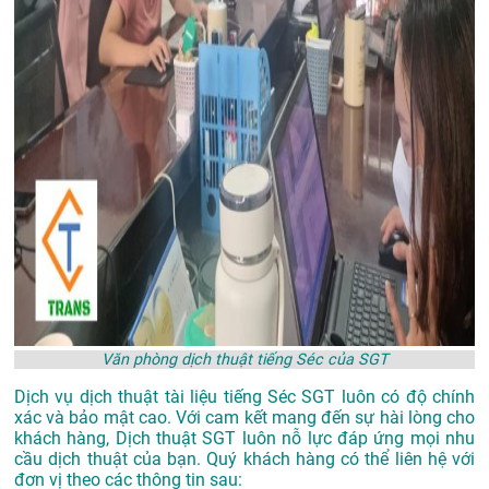
Văn phòng dịch thuật tiếng Séc của SGT
Dịch vụ
dịch thuật tài liệu tiếng Séc SGT
luôn có độ chính
xác và bảo mật cao. Với cam kết mang đến sự hài lòng cho
khách hàng, Dịch thuật SGT luôn nỗ lực đáp ứng mọi nhu
cầu dịch thuật của bạn. Quý khách hàng có thể liên hệ với
đơn vị theo các thông tin sau: