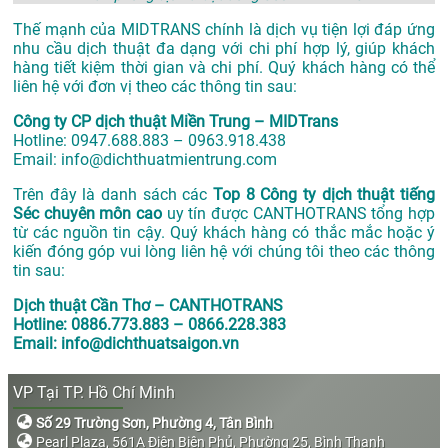
Thế mạnh của MIDTRANS chính là dịch vụ tiện lợi đáp ứng
nhu cầu dịch thuật đa dạng với chi phí hợp lý, giúp khách
hàng tiết kiệm thời gian và chi phí. Quý khách hàng có thể
liên hệ với đơn vị theo các thông tin sau:
Công ty CP dịch thuật Miền Trung – MIDTrans
Hotline: 0947.688.883 – 0963.918.438
Email: info@dichthuatmientrung.com
Trên đây là danh sách các
Top 8 Công ty dịch thuật tiếng
Séc chuyên môn cao
uy tín được CANTHOTRANS tổng hợp
từ các nguồn tin cậy. Quý khách hàng có thắc mắc hoặc ý
kiến đóng góp vui lòng liên hệ với chúng tôi theo các thông
tin sau:
Dịch thuật Cần Thơ – CANTHOTRANS
Hotline: 0886.773.883 – 0866.228.383
Email: info@dichthuatsaigon.vn
VP Tại TP. Hồ Chí Minh
Số 29 Trường Sơn, Phường 4, Tân Bình
Pearl Plaza, 561A Điện Biên Phủ, Phường 25, Bình Thạnh