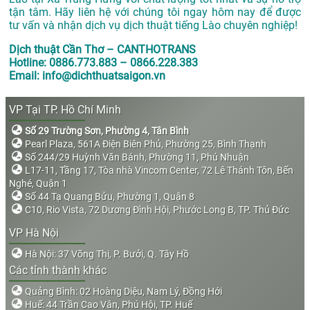
tận tâm. Hãy liên hệ với chúng tôi ngay hôm nay để được
tư vấn và nhận dịch vụ dịch thuật tiếng Lào chuyên nghiệp!
Dịch thuật Cần Thơ – CANTHOTRANS
Hotline: 0886.773.883 – 0866.228.383
Email: info@dichthuatsaigon.vn
VP Tại TP. Hồ Chí Minh
Số 29 Trường Sơn, Phường 4, Tân Bình
Pearl Plaza, 561A Điện Biên Phủ, Phường 25, Bình Thạnh
Số 244/29 Huỳnh Văn Bánh, Phường 11, Phú Nhuận
L17-11, Tầng 17, Tòa nhà Vincom Center, 72 Lê Thánh Tôn, Bến
Nghé, Quận 1
Số 44 Tạ Quang Bửu, Phường 1, Quận 8
C10, Rio Vista, 72 Dương Đình Hội, Phước Long B, TP. Thủ Đức
VP Hà Nội
Hà Nội: 37 Võng Thị, P. Bưởi, Q. Tây Hồ
Các tỉnh thành khác
Quảng Bình: 02 Hoàng Diệu, Nam Lý, Đồng Hới
Huế: 44 Trần Cao Vân, Phú Hội, TP. Huế