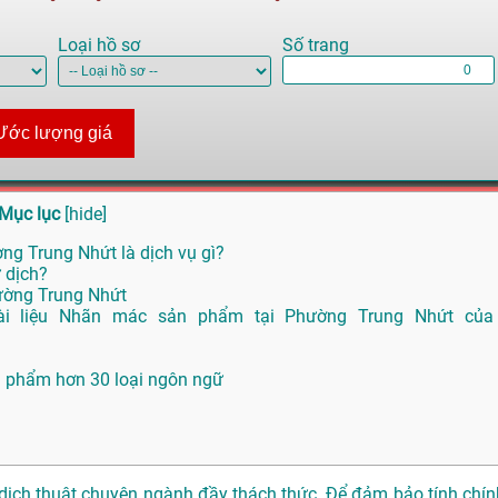
Loại hồ sơ
Số trang
Ước lượng giá
Mục lục
[
hide
]
ng Trung Nhứt là dịch vụ gì?
 dịch?
ường Trung Nhứt
ài liệu Nhãn mác sản phẩm tại Phường Trung Nhứt của
n phẩm hơn 30 loại ngôn ngữ
 dịch thuật chuyên ngành đầy thách thức. Để đảm bảo tính chín