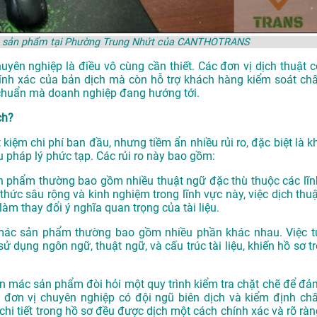
mác sản phẩm tại Phường Trung Nhứt của CANTHOTRANS
huyên nghiệp là điều vô cùng cần thiết. Các đơn vị dịch thuật c
ính xác của bản dịch mà còn hỗ trợ khách hàng kiểm soát chấ
u chuẩn mà doanh nghiệp đang hướng tới.
ch?
 kiệm chi phí ban đầu, nhưng tiềm ẩn nhiều rủi ro, đặc biệt là k
 pháp lý phức tạp. Các rủi ro này bao gồm:
ản phẩm thường bao gồm nhiều thuật ngữ đặc thù thuộc các lĩn
ức sâu rộng và kinh nghiệm trong lĩnh vực này, việc dịch thuậ
làm thay đổi ý nghĩa quan trọng của tài liệu.
n mác sản phẩm thường bao gồm nhiều phần khác nhau. Việc t
ử dụng ngôn ngữ, thuật ngữ, và cấu trúc tài liệu, khiến hồ sơ tr
hãn mác sản phẩm đòi hỏi một quy trình kiểm tra chặt chẽ để đả
 đơn vị chuyên nghiệp có đội ngũ biên dịch và kiểm định chấ
chi tiết trong hồ sơ đều được dịch một cách chính xác và rõ ràn