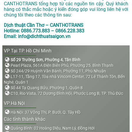
CANTHOTRANS tổng hợp từ các nguồn tin cậy. Quý khách
hàng có thắc mắc hoặc ý kiến đóng góp vui lòng liên hệ với
chúng tôi theo các thông tin sau:
Dịch thuật Cần Thơ – CANTHOTRANS
Hotline: 0886.773.883 – 0866.228.383
Email: info@dichthuatsaigon.vn
VP Tại TP. Hồ Chí Minh
Số 29 Trường Sơn, Phường 4, Tân Bình
Pearl Plaza, 561A Điện Biên Phủ, Phường 25, Bình Thạnh
Số 244/29 Huỳnh Văn Bánh, Phường 11, Phú Nhuận
L17-11, Tầng 17, Tòa nhà Vincom Center, 72 Lê Thánh Tôn, Bến
Nghé, Quận 1
Số 44 Tạ Quang Bửu, Phường 1, Quận 8
C10, Rio Vista, 72 Dương Đình Hội, Phước Long B, TP. Thủ Đức
VP Hà Nội
Hà Nội: 37 Võng Thị, P. Bưởi, Q. Tây Hồ
Các tỉnh thành khác
Quảng Bình: 02 Hoàng Diệu, Nam Lý, Đồng Hới