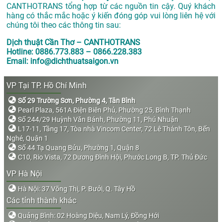
CANTHOTRANS tổng hợp từ các nguồn tin cậy. Quý khách
hàng có thắc mắc hoặc ý kiến đóng góp vui lòng liên hệ với
chúng tôi theo các thông tin sau:
Dịch thuật Cần Thơ – CANTHOTRANS
Hotline: 0886.773.883 – 0866.228.383
Email: info@dichthuatsaigon.vn
VP Tại TP. Hồ Chí Minh
Số 29 Trường Sơn, Phường 4, Tân Bình
Pearl Plaza, 561A Điện Biên Phủ, Phường 25, Bình Thạnh
Số 244/29 Huỳnh Văn Bánh, Phường 11, Phú Nhuận
L17-11, Tầng 17, Tòa nhà Vincom Center, 72 Lê Thánh Tôn, Bến
Nghé, Quận 1
Số 44 Tạ Quang Bửu, Phường 1, Quận 8
C10, Rio Vista, 72 Dương Đình Hội, Phước Long B, TP. Thủ Đức
VP Hà Nội
Hà Nội: 37 Võng Thị, P. Bưởi, Q. Tây Hồ
Các tỉnh thành khác
Quảng Bình: 02 Hoàng Diệu, Nam Lý, Đồng Hới