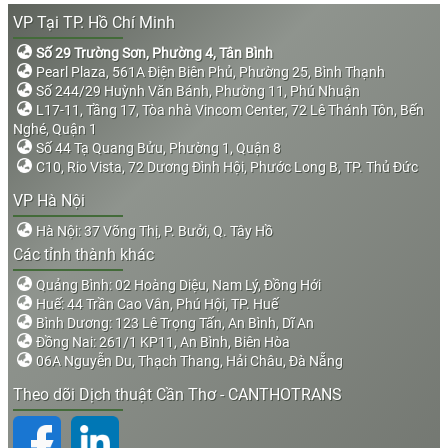
VP Tại TP. Hồ Chí Minh
Số 29 Trường Sơn, Phường 4, Tân Bình
Pearl Plaza, 561A Điện Biên Phủ, Phường 25, Bình Thạnh
Số 244/29 Huỳnh Văn Bánh, Phường 11, Phú Nhuận
L17-11, Tầng 17, Tòa nhà Vincom Center, 72 Lê Thánh Tôn, Bến
Nghé, Quận 1
Số 44 Tạ Quang Bửu, Phường 1, Quận 8
C10, Rio Vista, 72 Dương Đình Hội, Phước Long B, TP. Thủ Đức
VP Hà Nội
Hà Nội: 37 Võng Thị, P. Bưởi, Q. Tây Hồ
Các tỉnh thành khác
Quảng Bình: 02 Hoàng Diệu, Nam Lý, Đồng Hới
Huế: 44 Trần Cao Vân, Phú Hội, TP. Huế
Bình Dương: 123 Lê Trọng Tấn, An Bình, Dĩ An
Đồng Nai: 261/1 KP11, An Bình, Biên Hòa
06A Nguyễn Du, Thạch Thang, Hải Châu, Đà Nẵng
Theo dõi Dịch thuật Cần Thơ - CANTHOTRANS