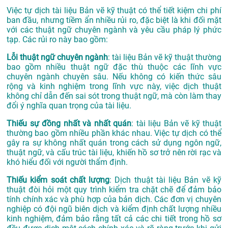
Việc tự dịch tài liệu Bản vẽ kỹ thuật có thể tiết kiệm chi phí
ban đầu, nhưng tiềm ẩn nhiều rủi ro, đặc biệt là khi đối mặt
với các thuật ngữ chuyên ngành và yêu cầu pháp lý phức
tạp. Các rủi ro này bao gồm:
Lỗi thuật ngữ chuyên ngành
: tài liệu Bản vẽ kỹ thuật thường
bao gồm nhiều thuật ngữ đặc thù thuộc các lĩnh vực
chuyên ngành chuyên sâu. Nếu không có kiến thức sâu
rộng và kinh nghiệm trong lĩnh vực này, việc dịch thuật
không chỉ dẫn đến sai sót trong thuật ngữ, mà còn làm thay
đổi ý nghĩa quan trọng của tài liệu.
Thiếu sự đồng nhất và nhất quán
: tài liệu Bản vẽ kỹ thuật
thường bao gồm nhiều phần khác nhau. Việc tự dịch có thể
gây ra sự không nhất quán trong cách sử dụng ngôn ngữ,
thuật ngữ, và cấu trúc tài liệu, khiến hồ sơ trở nên rời rạc và
khó hiểu đối với người thẩm định.
Thiếu kiểm soát chất lượng
: Dịch thuật tài liệu Bản vẽ kỹ
thuật đòi hỏi một quy trình kiểm tra chặt chẽ để đảm bảo
tính chính xác và phù hợp của bản dịch. Các đơn vị chuyên
nghiệp có đội ngũ biên dịch và kiểm định chất lượng nhiều
kinh nghiệm, đảm bảo rằng tất cả các chi tiết trong hồ sơ