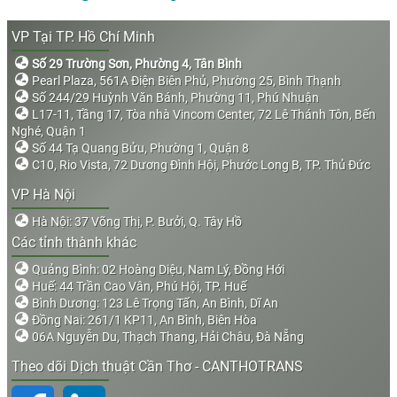
VP Tại TP. Hồ Chí Minh
Số 29 Trường Sơn, Phường 4, Tân Bình
Pearl Plaza, 561A Điện Biên Phủ, Phường 25, Bình Thạnh
Số 244/29 Huỳnh Văn Bánh, Phường 11, Phú Nhuận
L17-11, Tầng 17, Tòa nhà Vincom Center, 72 Lê Thánh Tôn, Bến
Nghé, Quận 1
Số 44 Tạ Quang Bửu, Phường 1, Quận 8
C10, Rio Vista, 72 Dương Đình Hội, Phước Long B, TP. Thủ Đức
VP Hà Nội
Hà Nội: 37 Võng Thị, P. Bưởi, Q. Tây Hồ
Các tỉnh thành khác
Quảng Bình: 02 Hoàng Diệu, Nam Lý, Đồng Hới
Huế: 44 Trần Cao Vân, Phú Hội, TP. Huế
Bình Dương: 123 Lê Trọng Tấn, An Bình, Dĩ An
Đồng Nai: 261/1 KP11, An Bình, Biên Hòa
06A Nguyễn Du, Thạch Thang, Hải Châu, Đà Nẵng
Theo dõi Dịch thuật Cần Thơ - CANTHOTRANS