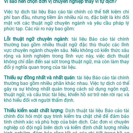
Vì sao nên chọn đơn vị chuyên nghiệp thay vì tự dịch?
Việc tự dịch tài liệu Báo cáo tài chính có thể tiết kiệm chi
phí ban đầu, nhưng tiềm ẩn nhiều rủi ro, đặc biệt là khi đối
mặt với các thuật ngữ chuyên ngành và yêu cầu pháp lý
phức tạp. Các rủi ro này bao gồm:
Lỗi thuật ngữ chuyên ngành
: tài liệu Báo cáo tài chính
thường bao gồm nhiều thuật ngữ đặc thù thuộc các lĩnh
vực chuyên ngành chuyên sâu. Nếu không có kiến thức sâu
rộng và kinh nghiệm trong lĩnh vực này, việc dịch thuật
không chỉ dẫn đến sai sót trong thuật ngữ, mà còn làm thay
đổi ý nghĩa quan trọng của tài liệu.
Thiếu sự đồng nhất và nhất quán
: tài liệu Báo cáo tài chính
thường bao gồm nhiều phần khác nhau. Việc tự dịch có thể
gây ra sự không nhất quán trong cách sử dụng ngôn ngữ,
thuật ngữ, và cấu trúc tài liệu, khiến hồ sơ trở nên rời rạc và
khó hiểu đối với người thẩm định.
Thiếu kiểm soát chất lượng
: Dịch thuật tài liệu Báo cáo tài
chính đòi hỏi một quy trình kiểm tra chặt chẽ để đảm bảo
tính chính xác và phù hợp của bản dịch. Các đơn vị chuyên
nghiệp có đội ngũ biên dịch và kiểm định chất lượng nhiều