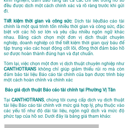
kinh nghiệm, đảm bảo rằng tất cả các chi tiết trong hồ sơ
đều được dịch một cách chính xác và rõ ràng trước khi gửi
đi.
Tiết kiệm thời gian và công sức
: Dịch tài liệuBáo cáo tài
chính là một quá trình tốn nhiều thời gian và công sức, đặc
biệt với các hồ sơ lớn và yêu cầu nhiều ngôn ngữ khác
nhau. Bằng cách chọn một đơn vị dịch thuật chuyên
nghiệp, doanh nghiệp có thể tiết kiệm thời gian quý báu để
tập trung vào các hoạt động cốt lõi, đồng thời đảm bảo hồ
sơ được hoàn thành đúng hạn và đạt chuẩn.
Tóm lại, việc chọn một đơn vị dịch thuật chuyên nghiệp như
CANTHOTRANS
không chỉ giúp giảm thiểu rủi ro mà còn
đảm bảo tài liệu Báo cáo tài chính của bạn được trình bày
một cách hoàn chỉnh và chính xác
Báo giá dịch thuật Báo cáo tài chính tại Phường Vị Tân
Tại
CANTHOTRANS
, chúng tôi cung cấp dịch vụ dịch thuật
tài liệu Báo cáo tài chính với mức giá hợp lý, phụ thuộc vào
các yếu tố như độ dài tài liệu, ngôn ngữ dịch và mức độ
phức tạp của hồ sơ. Dưới đây là bảng giá tham khảo: