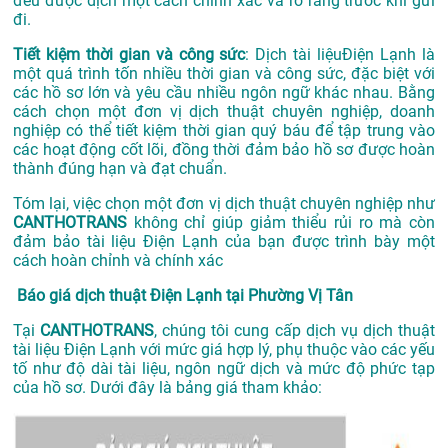
đều được dịch một cách chính xác và rõ ràng trước khi gửi
đi.
Tiết kiệm thời gian và công sức
: Dịch tài liệuĐiện Lạnh là
một quá trình tốn nhiều thời gian và công sức, đặc biệt với
các hồ sơ lớn và yêu cầu nhiều ngôn ngữ khác nhau. Bằng
cách chọn một đơn vị dịch thuật chuyên nghiệp, doanh
nghiệp có thể tiết kiệm thời gian quý báu để tập trung vào
các hoạt động cốt lõi, đồng thời đảm bảo hồ sơ được hoàn
thành đúng hạn và đạt chuẩn.
Tóm lại, việc chọn một đơn vị dịch thuật chuyên nghiệp như
CANTHOTRANS
không chỉ giúp giảm thiểu rủi ro mà còn
đảm bảo tài liệu Điện Lạnh của bạn được trình bày một
cách hoàn chỉnh và chính xác
Báo giá dịch thuật Điện Lạnh tại Phường Vị Tân
Tại
CANTHOTRANS
, chúng tôi cung cấp dịch vụ dịch thuật
tài liệu Điện Lạnh với mức giá hợp lý, phụ thuộc vào các yếu
tố như độ dài tài liệu, ngôn ngữ dịch và mức độ phức tạp
của hồ sơ. Dưới đây là bảng giá tham khảo: