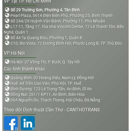
VP Tại TP. Hồ Chí Minh
Số 29 Trường Sơn, Phường 4, Tân Bình
Pearl Plaza, 561A Điện Biên Phủ, Phường 25, Bình Thạnh
Số 244/29 Huỳnh Văn Bánh, Phường 11, Phú Nhuận
L17-11, Tầng 17, Tòa nhà Vincom Center, 72 Lê Thánh Tôn, Bến
Nghé, Quận 1
Số 44 Tạ Quang Bửu, Phường 1, Quận 8
C10, Rio Vista, 72 Dương Đình Hội, Phước Long B, TP. Thủ Đức
VP Hà Nội
Hà Nội: 37 Võng Thị, P. Bưởi, Q. Tây Hồ
Các tỉnh thành khác
Quảng Bình: 02 Hoàng Diệu, Nam Lý, Đồng Hới
Huế: 44 Trần Cao Vân, Phú Hội, TP. Huế
Bình Dương: 123 Lê Trọng Tấn, An Bình, Dĩ An
Đồng Nai: 261/1 KP11, An Bình, Biên Hòa
06A Nguyễn Du, Thạch Thang, Hải Châu, Đà Nẵng
Theo dõi Dịch thuật Cần Thơ - CANTHOTRANS