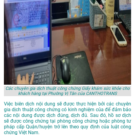
Các chuyên gia dịch thuật công chứng Giấy khám sức khỏe cho
khách hàng tại Phường Vị Tân của CANTHOTRANS
Việc biên dịch nội dung sẽ được thực hiện bởi các chuyên
gia dịch thuật công chứng có kinh nghiệm của để đảm bảo
các nội dung được dịch đúng, dịch đủ. Sau đó, hồ sơ dịch
sẽ được công chứng tại phòng công chứng hoặc phòng tư
pháp cấp Quận/huyện trở lên theo quy định của luật công
chứng Việt Nam.