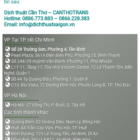
tin sau:
Dịch thuật Cần Thơ – CANTHOTRANS
Hotline: 0886.773.883 – 0866.228.383
Email: info@dichthuatsaigon.vn
VP Tại TP. Hồ Chí Minh
Số 29 Trường Sơn, Phường 4, Tân Bình
Pearl Plaza, 561A Điện Biên Phủ, Phường 25, Bình Thạnh
Số 244/29 Huỳnh Văn Bánh, Phường 11, Phú Nhuận
L17-11, Tầng 17, Tòa nhà Vincom Center, 72 Lê Thánh Tôn, Bến
Nghé, Quận 1
Số 44 Tạ Quang Bửu, Phường 1, Quận 8
C10, Rio Vista, 72 Dương Đình Hội, Phước Long B, TP. Thủ Đức
VP Hà Nội
Hà Nội: 37 Võng Thị, P. Bưởi, Q. Tây Hồ
Các tỉnh thành khác
Quảng Bình: 02 Hoàng Diệu, Nam Lý, Đồng Hới
Huế: 44 Trần Cao Vân, Phú Hội, TP. Huế
Bình Dương: 123 Lê Trọng Tấn, An Bình, Dĩ An
Đồng Nai: 261/1 KP11, An Bình, Biên Hòa