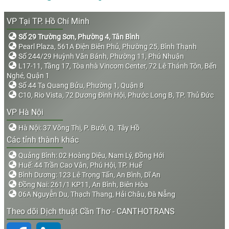
VP Tại TP. Hồ Chí Minh
Số 29 Trường Sơn, Phường 4, Tân Bình
Pearl Plaza, 561A Điện Biên Phủ, Phường 25, Bình Thạnh
Số 244/29 Huỳnh Văn Bánh, Phường 11, Phú Nhuận
L17-11, Tầng 17, Tòa nhà Vincom Center, 72 Lê Thánh Tôn, Bến
Nghé, Quận 1
Số 44 Tạ Quang Bửu, Phường 1, Quận 8
C10, Rio Vista, 72 Dương Đình Hội, Phước Long B, TP. Thủ Đức
VP Hà Nội
Hà Nội: 37 Võng Thị, P. Bưởi, Q. Tây Hồ
Các tỉnh thành khác
Quảng Bình: 02 Hoàng Diệu, Nam Lý, Đồng Hới
Huế: 44 Trần Cao Vân, Phú Hội, TP. Huế
Bình Dương: 123 Lê Trọng Tấn, An Bình, Dĩ An
Đồng Nai: 261/1 KP11, An Bình, Biên Hòa
06A Nguyễn Du, Thạch Thang, Hải Châu, Đà Nẵng
Theo dõi Dịch thuật Cần Thơ - CANTHOTRANS