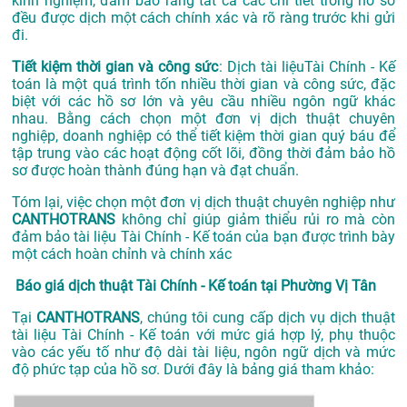
kinh nghiệm, đảm bảo rằng tất cả các chi tiết trong hồ sơ
đều được dịch một cách chính xác và rõ ràng trước khi gửi
đi.
Tiết kiệm thời gian và công sức
: Dịch tài liệuTài Chính - Kế
toán là một quá trình tốn nhiều thời gian và công sức, đặc
biệt với các hồ sơ lớn và yêu cầu nhiều ngôn ngữ khác
nhau. Bằng cách chọn một đơn vị dịch thuật chuyên
nghiệp, doanh nghiệp có thể tiết kiệm thời gian quý báu để
tập trung vào các hoạt động cốt lõi, đồng thời đảm bảo hồ
sơ được hoàn thành đúng hạn và đạt chuẩn.
Tóm lại, việc chọn một đơn vị dịch thuật chuyên nghiệp như
CANTHOTRANS
không chỉ giúp giảm thiểu rủi ro mà còn
đảm bảo tài liệu Tài Chính - Kế toán của bạn được trình bày
một cách hoàn chỉnh và chính xác
Báo giá dịch thuật Tài Chính - Kế toán tại Phường Vị Tân
Tại
CANTHOTRANS
, chúng tôi cung cấp dịch vụ dịch thuật
tài liệu Tài Chính - Kế toán với mức giá hợp lý, phụ thuộc
vào các yếu tố như độ dài tài liệu, ngôn ngữ dịch và mức
độ phức tạp của hồ sơ. Dưới đây là bảng giá tham khảo: