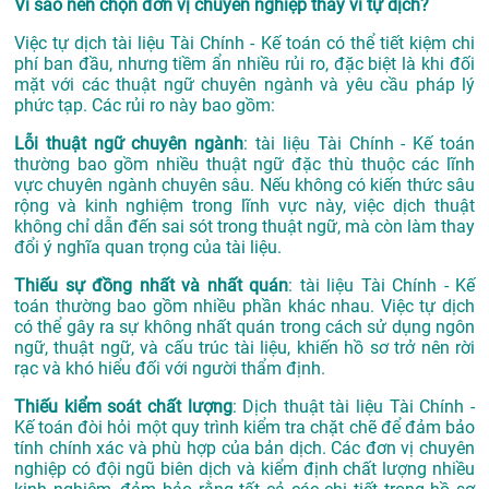
Vì sao nên chọn đơn vị chuyên nghiệp thay vì tự dịch?
Việc tự dịch tài liệu Tài Chính - Kế toán có thể tiết kiệm chi
phí ban đầu, nhưng tiềm ẩn nhiều rủi ro, đặc biệt là khi đối
mặt với các thuật ngữ chuyên ngành và yêu cầu pháp lý
phức tạp. Các rủi ro này bao gồm:
Lỗi thuật ngữ chuyên ngành
: tài liệu Tài Chính - Kế toán
thường bao gồm nhiều thuật ngữ đặc thù thuộc các lĩnh
vực chuyên ngành chuyên sâu. Nếu không có kiến thức sâu
rộng và kinh nghiệm trong lĩnh vực này, việc dịch thuật
không chỉ dẫn đến sai sót trong thuật ngữ, mà còn làm thay
đổi ý nghĩa quan trọng của tài liệu.
Thiếu sự đồng nhất và nhất quán
: tài liệu Tài Chính - Kế
toán thường bao gồm nhiều phần khác nhau. Việc tự dịch
có thể gây ra sự không nhất quán trong cách sử dụng ngôn
ngữ, thuật ngữ, và cấu trúc tài liệu, khiến hồ sơ trở nên rời
rạc và khó hiểu đối với người thẩm định.
Thiếu kiểm soát chất lượng
: Dịch thuật tài liệu Tài Chính -
Kế toán đòi hỏi một quy trình kiểm tra chặt chẽ để đảm bảo
tính chính xác và phù hợp của bản dịch. Các đơn vị chuyên
nghiệp có đội ngũ biên dịch và kiểm định chất lượng nhiều