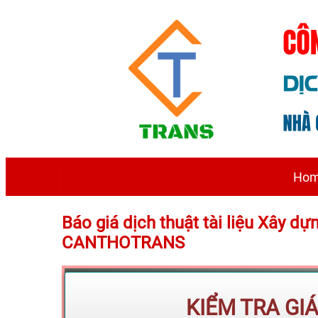
Ho
Báo giá dịch thuật tài liệu Xây dự
CANTHOTRANS
KIỂM TRA GI