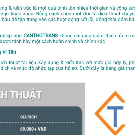
dựng & kiến trúc là một quá trình tốn nhiều thời gian và công sứ
n ngữ khác nhau. Bằng cách chọn một đơn vị dịch thuật chuyê
uý báu để tập trung vào các hoạt động cốt lõi, đồng thời đảm bả
 nghiệp như
CANTHOTRANS
không chỉ giúp giảm thiểu rủi ro m
 được trình bày một cách hoàn chỉnh và chính xác
g Vị Tân
ịch thuật tài liệu Xây dựng & kiến trúc với mức giá hợp lý, ph
ữ dịch và mức độ phức tạp của hồ sơ. Dưới đây là bảng giá tha