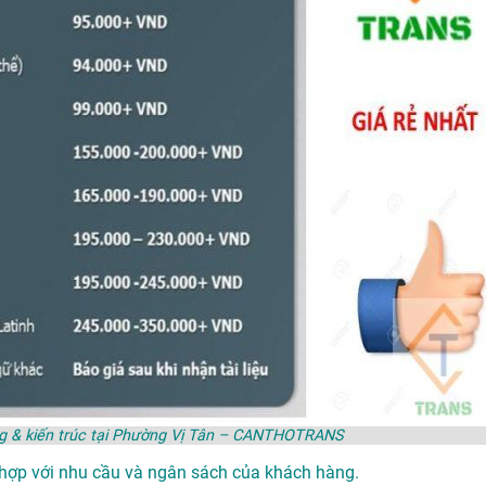
ựng & kiến trúc tại Phường Vị Tân – CANTHOTRANS
 hợp với nhu cầu và ngân sách của khách hàng.