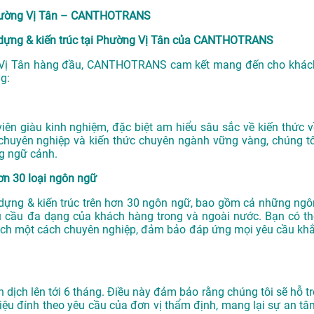
i Phường Vị Tân – CANTHOTRANS
y dựng & kiến trúc tại Phường Vị Tân của CANTHOTRANS
Vị Tân
hàng đầu, CANTHOTRANS cam kết mang đến cho khác
g:
n giàu kinh nghiệm, đặc biệt am hiểu sâu sắc về kiến thức v
chuyên nghiệp và kiến thức chuyên ngành vững vàng, chúng tô
g ngữ cảnh.
hơn 30 loại ngôn ngữ
y dựng & kiến trúc trên hơn 30 ngôn ngữ, bao gồm cả những ngô
u cầu đa dạng của khách hàng trong và ngoài nước. Bạn có th
ịch một cách chuyên nghiệp, đảm bảo đáp ứng mọi yêu cầu khắ
ch lên tới 6 tháng. Điều này đảm bảo rằng chúng tôi sẽ hỗ tr
iệu đính theo yêu cầu của đơn vị thẩm định, mang lại sự an tâ