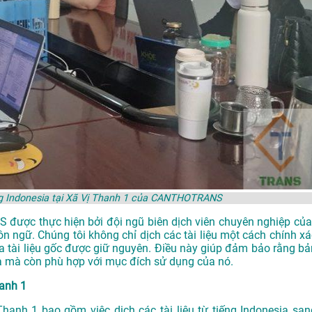
ếng Indonesia tại Xã Vị Thanh 1 của CANTHOTRANS
 được thực hiện bởi đội ngũ biên dịch viên chuyên nghiệp của 
ôn ngữ. Chúng tôi không chỉ dịch các tài liệu một cách chính xá
tài liệu gốc được giữ nguyên. Điều này giúp đảm bảo rằng bả
a mà còn phù hợp với mục đích sử dụng của nó.
hanh 1
Thanh 1 bao gồm việc dịch các tài liệu từ tiếng Indonesia san