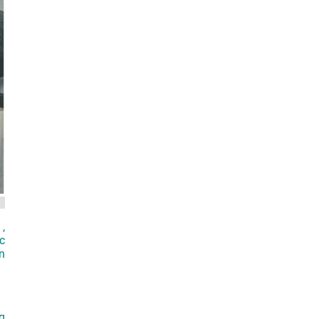
,
c
n
g