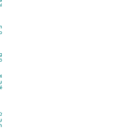
i
n
o
g
ó
i
ụ
ẻ
ữ
ụ
h