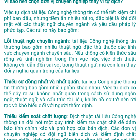
Vì sao nên chọn đơn vị chuyên nghiệp thay vì tự dịch?
Việc tự dịch tài liệu Công nghệ thông tin có thể tiết kiệm chi
phí ban đầu, nhưng tiềm ẩn nhiều rủi ro, đặc biệt là khi đối
mặt với các thuật ngữ chuyên ngành và yêu cầu pháp lý
phức tạp. Các rủi ro này bao gồm:
Lỗi thuật ngữ chuyên ngành
: tài liệu Công nghệ thông tin
thường bao gồm nhiều thuật ngữ đặc thù thuộc các lĩnh
vực chuyên ngành chuyên sâu. Nếu không có kiến thức sâu
rộng và kinh nghiệm trong lĩnh vực này, việc dịch thuật
không chỉ dẫn đến sai sót trong thuật ngữ, mà còn làm thay
đổi ý nghĩa quan trọng của tài liệu.
Thiếu sự đồng nhất và nhất quán
: tài liệu Công nghệ thông
tin thường bao gồm nhiều phần khác nhau. Việc tự dịch có
thể gây ra sự không nhất quán trong cách sử dụng ngôn
ngữ, thuật ngữ, và cấu trúc tài liệu, khiến hồ sơ trở nên rời
rạc và khó hiểu đối với người thẩm định.
Thiếu kiểm soát chất lượng
: Dịch thuật tài liệu Công nghệ
thông tin đòi hỏi một quy trình kiểm tra chặt chẽ để đảm
bảo tính chính xác và phù hợp của bản dịch. Các đơn vị
chuyên nghiệp có đội ngũ biên dịch và kiểm định chất