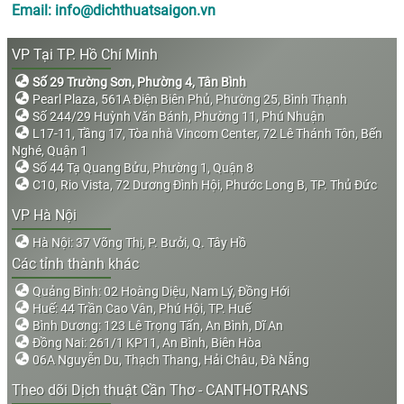
Email: info@dichthuatsaigon.vn
VP Tại TP. Hồ Chí Minh
Số 29 Trường Sơn, Phường 4, Tân Bình
Pearl Plaza, 561A Điện Biên Phủ, Phường 25, Bình Thạnh
Số 244/29 Huỳnh Văn Bánh, Phường 11, Phú Nhuận
L17-11, Tầng 17, Tòa nhà Vincom Center, 72 Lê Thánh Tôn, Bến
Nghé, Quận 1
Số 44 Tạ Quang Bửu, Phường 1, Quận 8
C10, Rio Vista, 72 Dương Đình Hội, Phước Long B, TP. Thủ Đức
VP Hà Nội
Hà Nội: 37 Võng Thị, P. Bưởi, Q. Tây Hồ
Các tỉnh thành khác
Quảng Bình: 02 Hoàng Diệu, Nam Lý, Đồng Hới
Huế: 44 Trần Cao Vân, Phú Hội, TP. Huế
Bình Dương: 123 Lê Trọng Tấn, An Bình, Dĩ An
Đồng Nai: 261/1 KP11, An Bình, Biên Hòa
06A Nguyễn Du, Thạch Thang, Hải Châu, Đà Nẵng
Theo dõi Dịch thuật Cần Thơ - CANTHOTRANS