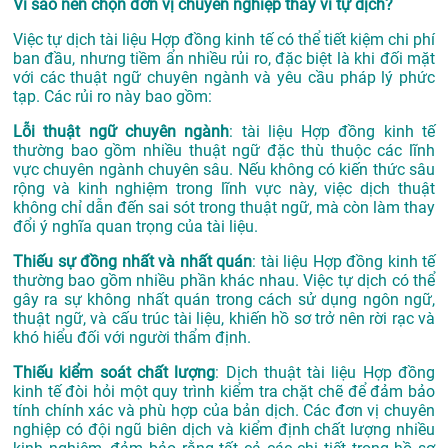
Vì sao nên chọn đơn vị chuyên nghiệp thay vì tự dịch?
Việc tự dịch tài liệu Hợp đồng kinh tế có thể tiết kiệm chi phí
ban đầu, nhưng tiềm ẩn nhiều rủi ro, đặc biệt là khi đối mặt
với các thuật ngữ chuyên ngành và yêu cầu pháp lý phức
tạp. Các rủi ro này bao gồm:
Lỗi thuật ngữ chuyên ngành
: tài liệu Hợp đồng kinh tế
thường bao gồm nhiều thuật ngữ đặc thù thuộc các lĩnh
vực chuyên ngành chuyên sâu. Nếu không có kiến thức sâu
rộng và kinh nghiệm trong lĩnh vực này, việc dịch thuật
không chỉ dẫn đến sai sót trong thuật ngữ, mà còn làm thay
đổi ý nghĩa quan trọng của tài liệu.
Thiếu sự đồng nhất và nhất quán
: tài liệu Hợp đồng kinh tế
thường bao gồm nhiều phần khác nhau. Việc tự dịch có thể
gây ra sự không nhất quán trong cách sử dụng ngôn ngữ,
thuật ngữ, và cấu trúc tài liệu, khiến hồ sơ trở nên rời rạc và
khó hiểu đối với người thẩm định.
Thiếu kiểm soát chất lượng
: Dịch thuật tài liệu Hợp đồng
kinh tế đòi hỏi một quy trình kiểm tra chặt chẽ để đảm bảo
tính chính xác và phù hợp của bản dịch. Các đơn vị chuyên
nghiệp có đội ngũ biên dịch và kiểm định chất lượng nhiều