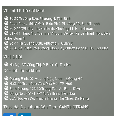
VP Tại TP. Hồ Chí Minh
Số 29 Trường Sơn, Phường 4, Tân Bình
Pearl Plaza, 561A Điện Biên Phủ, Phường 25, Bình Thạnh
Số 244/29 Huỳnh Văn Bánh, Phường 11, Phú Nhuận
L17-11, Tầng 17, Tòa nhà Vincom Center, 72 Lê Thánh Tôn, Bến
Nghé, Quận 1
Số 44 Tạ Quang Bửu, Phường 1, Quận 8
C10, Rio Vista, 72 Dương Đình Hội, Phước Long B, TP. Thủ Đức
VP Hà Nội
Hà Nội: 37 Võng Thị, P. Bưởi, Q. Tây Hồ
Các tỉnh thành khác
Quảng Bình: 02 Hoàng Diệu, Nam Lý, Đồng Hới
Huế: 44 Trần Cao Vân, Phú Hội, TP. Huế
Bình Dương: 123 Lê Trọng Tấn, An Bình, Dĩ An
Đồng Nai: 261/1 KP11, An Bình, Biên Hòa
06A Nguyễn Du, Thạch Thang, Hải Châu, Đà Nẵng
Theo dõi Dịch thuật Cần Thơ - CANTHOTRANS