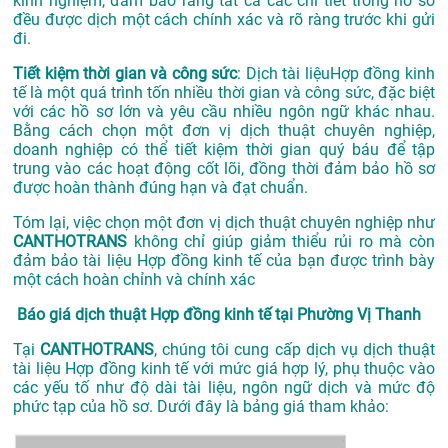
kinh nghiệm, đảm bảo rằng tất cả các chi tiết trong hồ sơ
đều được dịch một cách chính xác và rõ ràng trước khi gửi
đi.
Tiết kiệm thời gian và công sức
: Dịch tài liệuHợp đồng kinh
tế là một quá trình tốn nhiều thời gian và công sức, đặc biệt
với các hồ sơ lớn và yêu cầu nhiều ngôn ngữ khác nhau.
Bằng cách chọn một đơn vị dịch thuật chuyên nghiệp,
doanh nghiệp có thể tiết kiệm thời gian quý báu để tập
trung vào các hoạt động cốt lõi, đồng thời đảm bảo hồ sơ
được hoàn thành đúng hạn và đạt chuẩn.
Tóm lại, việc chọn một đơn vị dịch thuật chuyên nghiệp như
CANTHOTRANS
không chỉ giúp giảm thiểu rủi ro mà còn
đảm bảo tài liệu Hợp đồng kinh tế của bạn được trình bày
một cách hoàn chỉnh và chính xác
Báo giá dịch thuật Hợp đồng kinh tế tại Phường Vị Thanh
Tại
CANTHOTRANS
, chúng tôi cung cấp dịch vụ dịch thuật
tài liệu Hợp đồng kinh tế với mức giá hợp lý, phụ thuộc vào
các yếu tố như độ dài tài liệu, ngôn ngữ dịch và mức độ
phức tạp của hồ sơ. Dưới đây là bảng giá tham khảo: