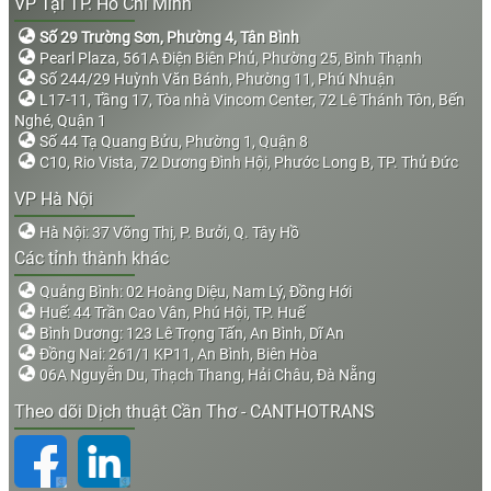
VP Tại TP. Hồ Chí Minh
Số 29 Trường Sơn, Phường 4, Tân Bình
Pearl Plaza, 561A Điện Biên Phủ, Phường 25, Bình Thạnh
Số 244/29 Huỳnh Văn Bánh, Phường 11, Phú Nhuận
L17-11, Tầng 17, Tòa nhà Vincom Center, 72 Lê Thánh Tôn, Bến
Nghé, Quận 1
Số 44 Tạ Quang Bửu, Phường 1, Quận 8
C10, Rio Vista, 72 Dương Đình Hội, Phước Long B, TP. Thủ Đức
VP Hà Nội
Hà Nội: 37 Võng Thị, P. Bưởi, Q. Tây Hồ
Các tỉnh thành khác
Quảng Bình: 02 Hoàng Diệu, Nam Lý, Đồng Hới
Huế: 44 Trần Cao Vân, Phú Hội, TP. Huế
Bình Dương: 123 Lê Trọng Tấn, An Bình, Dĩ An
Đồng Nai: 261/1 KP11, An Bình, Biên Hòa
06A Nguyễn Du, Thạch Thang, Hải Châu, Đà Nẵng
Theo dõi Dịch thuật Cần Thơ - CANTHOTRANS