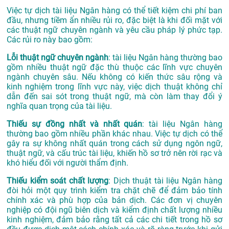
Việc tự dịch tài liệu Ngân hàng có thể tiết kiệm chi phí ban
đầu, nhưng tiềm ẩn nhiều rủi ro, đặc biệt là khi đối mặt với
các thuật ngữ chuyên ngành và yêu cầu pháp lý phức tạp.
Các rủi ro này bao gồm:
Lỗi thuật ngữ chuyên ngành
: tài liệu Ngân hàng thường bao
gồm nhiều thuật ngữ đặc thù thuộc các lĩnh vực chuyên
ngành chuyên sâu. Nếu không có kiến thức sâu rộng và
kinh nghiệm trong lĩnh vực này, việc dịch thuật không chỉ
dẫn đến sai sót trong thuật ngữ, mà còn làm thay đổi ý
nghĩa quan trọng của tài liệu.
Thiếu sự đồng nhất và nhất quán
: tài liệu Ngân hàng
thường bao gồm nhiều phần khác nhau. Việc tự dịch có thể
gây ra sự không nhất quán trong cách sử dụng ngôn ngữ,
thuật ngữ, và cấu trúc tài liệu, khiến hồ sơ trở nên rời rạc và
khó hiểu đối với người thẩm định.
Thiếu kiểm soát chất lượng
: Dịch thuật tài liệu Ngân hàng
đòi hỏi một quy trình kiểm tra chặt chẽ để đảm bảo tính
chính xác và phù hợp của bản dịch. Các đơn vị chuyên
nghiệp có đội ngũ biên dịch và kiểm định chất lượng nhiều
kinh nghiệm, đảm bảo rằng tất cả các chi tiết trong hồ sơ