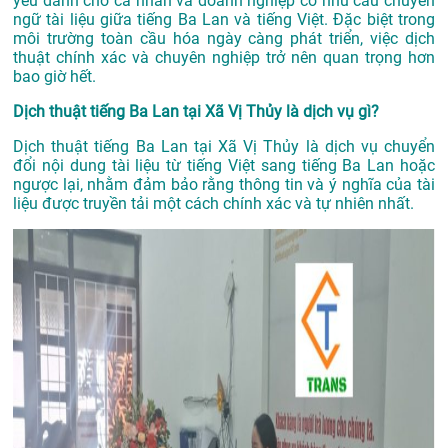
yếu dành cho cá nhân và doanh nghiệp có nhu cầu chuyển
ngữ tài liệu giữa tiếng Ba Lan và tiếng Việt. Đặc biệt trong
môi trường toàn cầu hóa ngày càng phát triển, việc dịch
thuật chính xác và chuyên nghiệp trở nên quan trọng hơn
bao giờ hết.
Dịch thuật tiếng Ba Lan tại Xã Vị Thủy là dịch vụ gì?
Dịch thuật tiếng Ba Lan tại Xã Vị Thủy là dịch vụ chuyển
đổi nội dung tài liệu từ tiếng Việt sang tiếng Ba Lan hoặc
ngược lại, nhằm đảm bảo rằng thông tin và ý nghĩa của tài
liệu được truyền tải một cách chính xác và tự nhiên nhất.