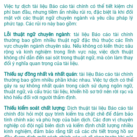
Việc tự dịch tài liệu Báo cáo tài chính có thể tiết kiệm chi
phí ban đầu, nhưng tiềm ẩn nhiều rủi ro, đặc biệt là khi đối
mặt với các thuật ngữ chuyên ngành và yêu cầu pháp lý
phức tạp. Các rủi ro này bao gồm:
Lỗi thuật ngữ chuyên ngành
: tài liệu Báo cáo tài chính
thường bao gồm nhiều thuật ngữ đặc thù thuộc các lĩnh
vực chuyên ngành chuyên sâu. Nếu không có kiến thức sâu
rộng và kinh nghiệm trong lĩnh vực này, việc dịch thuật
không chỉ dẫn đến sai sót trong thuật ngữ, mà còn làm thay
đổi ý nghĩa quan trọng của tài liệu.
Thiếu sự đồng nhất và nhất quán
: tài liệu Báo cáo tài chính
thường bao gồm nhiều phần khác nhau. Việc tự dịch có thể
gây ra sự không nhất quán trong cách sử dụng ngôn ngữ,
thuật ngữ, và cấu trúc tài liệu, khiến hồ sơ trở nên rời rạc và
khó hiểu đối với người thẩm định.
Thiếu kiểm soát chất lượng
: Dịch thuật tài liệu Báo cáo tài
chính đòi hỏi một quy trình kiểm tra chặt chẽ để đảm bảo
tính chính xác và phù hợp của bản dịch. Các đơn vị chuyên
nghiệp có đội ngũ biên dịch và kiểm định chất lượng nhiều
kinh nghiệm, đảm bảo rằng tất cả các chi tiết trong hồ sơ