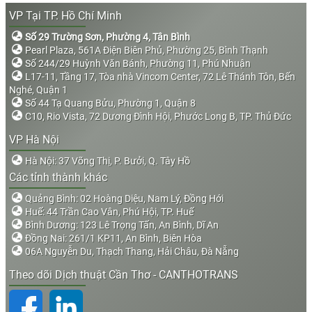
VP Tại TP. Hồ Chí Minh
Số 29 Trường Sơn, Phường 4, Tân Bình
Pearl Plaza, 561A Điện Biên Phủ, Phường 25, Bình Thạnh
Số 244/29 Huỳnh Văn Bánh, Phường 11, Phú Nhuận
L17-11, Tầng 17, Tòa nhà Vincom Center, 72 Lê Thánh Tôn, Bến
Nghé, Quận 1
Số 44 Tạ Quang Bửu, Phường 1, Quận 8
C10, Rio Vista, 72 Dương Đình Hội, Phước Long B, TP. Thủ Đức
VP Hà Nội
Hà Nội: 37 Võng Thị, P. Bưởi, Q. Tây Hồ
Các tỉnh thành khác
Quảng Bình: 02 Hoàng Diệu, Nam Lý, Đồng Hới
Huế: 44 Trần Cao Vân, Phú Hội, TP. Huế
Bình Dương: 123 Lê Trọng Tấn, An Bình, Dĩ An
Đồng Nai: 261/1 KP11, An Bình, Biên Hòa
06A Nguyễn Du, Thạch Thang, Hải Châu, Đà Nẵng
Theo dõi Dịch thuật Cần Thơ - CANTHOTRANS