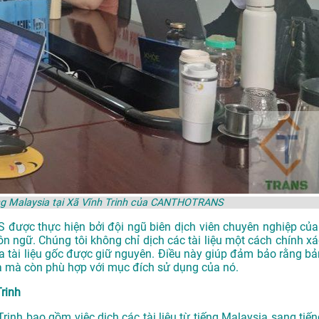
ếng Malaysia tại Xã Vĩnh Trinh của CANTHOTRANS
được thực hiện bởi đội ngũ biên dịch viên chuyên nghiệp của 
ôn ngữ. Chúng tôi không chỉ dịch các tài liệu một cách chính xá
tài liệu gốc được giữ nguyên. Điều này giúp đảm bảo rằng bả
a mà còn phù hợp với mục đích sử dụng của nó.
Trinh
rinh bao gồm việc dịch các tài liệu từ tiếng Malaysia sang tiến