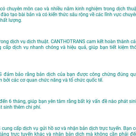
có chuyên môn cao và nhiều năm kinh nghiệm trong dịch thuậ
c đào tạo bài bản và có kiến thức sâu rộng về các lĩnh vực chuyê
hất lượng.
g trong dịch vụ dịch thuật. CANTHOTRANS cam kết hoàn thành cá
cấp dịch vụ nhanh chóng và hiệu quả, giúp bạn tiết kiệm thờ
S đảm bảo rằng bản dịch của bạn được công chứng đúng qu
ận bởi các cơ quan chức năng và tổ chức quốc tế.
đến 6 tháng, giúp bạn yên tâm rằng bất kỳ vấn đề nào phát sin
 sinh thêm chi phí.
ung cấp dịch vụ gửi hồ sơ và nhận bản dịch trực tuyến. Bạn c
n tảng trực tuyến khác và nhận bản dịch mà không cần phải đế