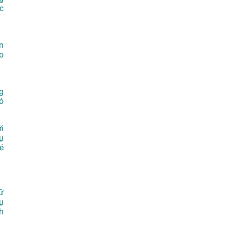
c
n
o
g
ó
i
ụ
ẻ
ữ
ụ
h