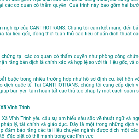
tại các cơ quan có thẩm quyền. Quá trình này bao gồm hai bướ
huyên nghiệp của CANTHOTRANS. Chúng tôi cam kết mang đến bả
a tài liệu gốc, đồng thời tuân thủ các tiêu chuẩn dịch thuật ca
ông chứng tại các cơ quan có thẩm quyền như phòng công chứn
 rằng bản dịch là chính xác và hợp lệ so với tài liệu gốc, và c
.
bắt buộc trong nhiều trường hợp như hồ sơ định cư, kết hôn vớ
iao dịch quốc tế. Tại CANTHOTRANS, chúng tôi cung cấp dịch v
giúp bạn yên tâm hoàn tất các thủ tục pháp lý một cách suôn s
 Xã Vĩnh Trinh
ại Xã Vĩnh Trinh yêu cầu sự am hiểu sâu sắc về thuật ngữ và ng
, pháp lý, tài chính và giáo dục. Đây là một trong những dịch v
 đảm bảo rằng các tài liệu chuyên ngành được dịch một các
ôi đặc biệt có thế mạnh trong các lĩnh vực: