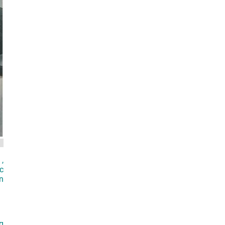
,
c
n
g