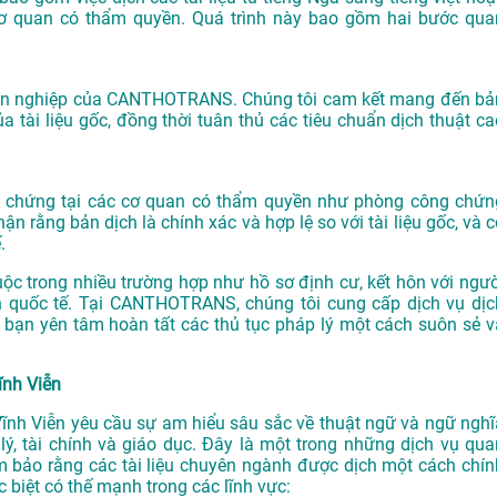
cơ quan có thẩm quyền. Quá trình này bao gồm hai bước qua
huyên nghiệp của CANTHOTRANS. Chúng tôi cam kết mang đến bả
a tài liệu gốc, đồng thời tuân thủ các tiêu chuẩn dịch thuật ca
ông chứng tại các cơ quan có thẩm quyền như phòng công chứn
 rằng bản dịch là chính xác và hợp lệ so với tài liệu gốc, và c
.
ộc trong nhiều trường hợp như hồ sơ định cư, kết hôn với ngườ
ịch quốc tế. Tại CANTHOTRANS, chúng tôi cung cấp dịch vụ dịc
 bạn yên tâm hoàn tất các thủ tục pháp lý một cách suôn sẻ v
ĩnh Viễn
 Vĩnh Viễn yêu cầu sự am hiểu sâu sắc về thuật ngữ và ngữ nghĩ
p lý, tài chính và giáo dục. Đây là một trong những dịch vụ qua
ảo rằng các tài liệu chuyên ngành được dịch một cách chín
 biệt có thế mạnh trong các lĩnh vực: