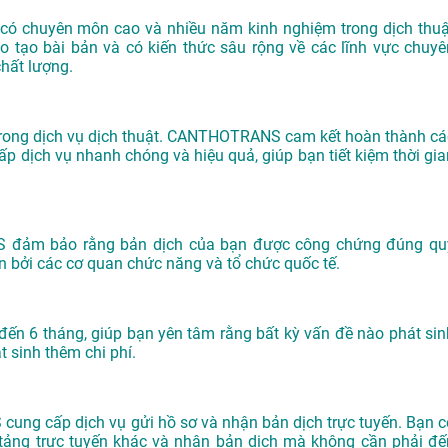
có chuyên môn cao và nhiều năm kinh nghiệm trong dịch thuậ
ào tạo bài bản và có kiến thức sâu rộng về các lĩnh vực chuyê
hất lượng.
g trong dịch vụ dịch thuật. CANTHOTRANS cam kết hoàn thành cá
p dịch vụ nhanh chóng và hiệu quả, giúp bạn tiết kiệm thời gia
S đảm bảo rằng bản dịch của bạn được công chứng đúng qu
ận bởi các cơ quan chức năng và tổ chức quốc tế.
đến 6 tháng, giúp bạn yên tâm rằng bất kỳ vấn đề nào phát sin
 sinh thêm chi phí.
ung cấp dịch vụ gửi hồ sơ và nhận bản dịch trực tuyến. Bạn c
n tảng trực tuyến khác và nhận bản dịch mà không cần phải đế