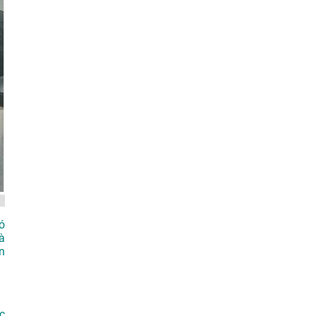
ó
à
n
c