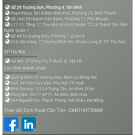
Số 29 Trường Sơn, Phường 4, Tân Bình
Pearl Plaza, 561A Điện Biên Phủ, Phường 25, Bình Thạnh
Số 244/29 Huỳnh Văn Bánh, Phường 11, Phú Nhuận
L17-11, Tầng 17, Tòa nhà Vincom Center, 72 Lê Thánh Tôn, Bến
Nghé, Quận 1
Số 44 Tạ Quang Bửu, Phường 1, Quận 8
C10, Rio Vista, 72 Dương Đình Hội, Phước Long B, TP. Thủ Đức
VP Hà Nội
Hà Nội: 37 Võng Thị, P. Bưởi, Q. Tây Hồ
Các tỉnh thành khác
Quảng Bình: 02 Hoàng Diệu, Nam Lý, Đồng Hới
Huế: 44 Trần Cao Vân, Phú Hội, TP. Huế
Bình Dương: 123 Lê Trọng Tấn, An Bình, Dĩ An
Đồng Nai: 261/1 KP11, An Bình, Biên Hòa
06A Nguyễn Du, Thạch Thang, Hải Châu, Đà Nẵng
Theo dõi Dịch thuật Cần Thơ - CANTHOTRANS