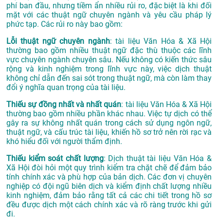
phí ban đầu, nhưng tiềm ẩn nhiều rủi ro, đặc biệt là khi đối
mặt với các thuật ngữ chuyên ngành và yêu cầu pháp lý
phức tạp. Các rủi ro này bao gồm:
Lỗi thuật ngữ chuyên ngành
: tài liệu Văn Hóa & Xã Hội
thường bao gồm nhiều thuật ngữ đặc thù thuộc các lĩnh
vực chuyên ngành chuyên sâu. Nếu không có kiến thức sâu
rộng và kinh nghiệm trong lĩnh vực này, việc dịch thuật
không chỉ dẫn đến sai sót trong thuật ngữ, mà còn làm thay
đổi ý nghĩa quan trọng của tài liệu.
Thiếu sự đồng nhất và nhất quán
: tài liệu Văn Hóa & Xã Hội
thường bao gồm nhiều phần khác nhau. Việc tự dịch có thể
gây ra sự không nhất quán trong cách sử dụng ngôn ngữ,
thuật ngữ, và cấu trúc tài liệu, khiến hồ sơ trở nên rời rạc và
khó hiểu đối với người thẩm định.
Thiếu kiểm soát chất lượng
: Dịch thuật tài liệu Văn Hóa &
Xã Hội đòi hỏi một quy trình kiểm tra chặt chẽ để đảm bảo
tính chính xác và phù hợp của bản dịch. Các đơn vị chuyên
nghiệp có đội ngũ biên dịch và kiểm định chất lượng nhiều
kinh nghiệm, đảm bảo rằng tất cả các chi tiết trong hồ sơ
đều được dịch một cách chính xác và rõ ràng trước khi gửi
đi.