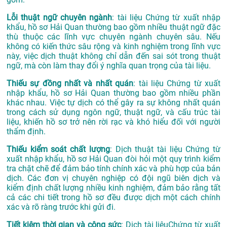
Lỗi thuật ngữ chuyên ngành
: tài liệu Chứng từ xuất nhập
khẩu, hồ sơ Hải Quan thường bao gồm nhiều thuật ngữ đặc
thù thuộc các lĩnh vực chuyên ngành chuyên sâu. Nếu
không có kiến thức sâu rộng và kinh nghiệm trong lĩnh vực
này, việc dịch thuật không chỉ dẫn đến sai sót trong thuật
ngữ, mà còn làm thay đổi ý nghĩa quan trọng của tài liệu.
Thiếu sự đồng nhất và nhất quán
: tài liệu Chứng từ xuất
nhập khẩu, hồ sơ Hải Quan thường bao gồm nhiều phần
khác nhau. Việc tự dịch có thể gây ra sự không nhất quán
trong cách sử dụng ngôn ngữ, thuật ngữ, và cấu trúc tài
liệu, khiến hồ sơ trở nên rời rạc và khó hiểu đối với người
thẩm định.
Thiếu kiểm soát chất lượng
: Dịch thuật tài liệu Chứng từ
xuất nhập khẩu, hồ sơ Hải Quan đòi hỏi một quy trình kiểm
tra chặt chẽ để đảm bảo tính chính xác và phù hợp của bản
dịch. Các đơn vị chuyên nghiệp có đội ngũ biên dịch và
kiểm định chất lượng nhiều kinh nghiệm, đảm bảo rằng tất
cả các chi tiết trong hồ sơ đều được dịch một cách chính
xác và rõ ràng trước khi gửi đi.
Tiết kiệm thời gian và công sức
: Dịch tài liệuChứng từ xuất