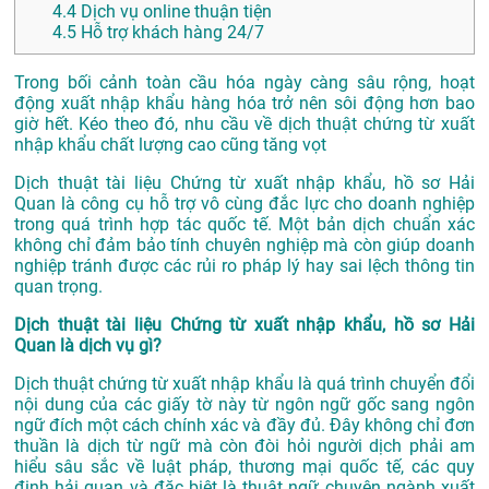
4.4
Dịch vụ online thuận tiện
4.5
Hỗ trợ khách hàng 24/7
Trong bối cảnh toàn cầu hóa ngày càng sâu rộng, hoạt
động xuất nhập khẩu hàng hóa trở nên sôi động hơn bao
giờ hết. Kéo theo đó, nhu cầu về dịch thuật chứng từ xuất
nhập khẩu chất lượng cao cũng tăng vọt
Dịch thuật tài liệu Chứng từ xuất nhập khẩu, hồ sơ Hải
Quan là công cụ hỗ trợ vô cùng đắc lực cho doanh nghiệp
trong quá trình hợp tác quốc tế. Một bản dịch chuẩn xác
không chỉ đảm bảo tính chuyên nghiệp mà còn giúp doanh
nghiệp tránh được các rủi ro pháp lý hay sai lệch thông tin
quan trọng.
Dịch thuật tài liệu Chứng từ xuất nhập khẩu, hồ sơ Hải
Quan là dịch vụ gì?
Dịch thuật chứng từ xuất nhập khẩu là quá trình chuyển đổi
nội dung của các giấy tờ này từ ngôn ngữ gốc sang ngôn
ngữ đích một cách chính xác và đầy đủ. Đây không chỉ đơn
thuần là dịch từ ngữ mà còn đòi hỏi người dịch phải am
hiểu sâu sắc về luật pháp, thương mại quốc tế, các quy
định hải quan và đặc biệt là thuật ngữ chuyên ngành xuất