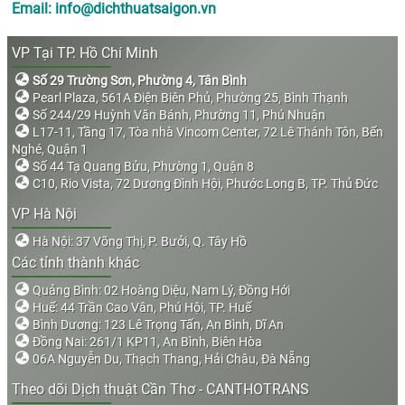
Email: info@dichthuatsaigon.vn
VP Tại TP. Hồ Chí Minh
Số 29 Trường Sơn, Phường 4, Tân Bình
Pearl Plaza, 561A Điện Biên Phủ, Phường 25, Bình Thạnh
Số 244/29 Huỳnh Văn Bánh, Phường 11, Phú Nhuận
L17-11, Tầng 17, Tòa nhà Vincom Center, 72 Lê Thánh Tôn, Bến
Nghé, Quận 1
Số 44 Tạ Quang Bửu, Phường 1, Quận 8
C10, Rio Vista, 72 Dương Đình Hội, Phước Long B, TP. Thủ Đức
VP Hà Nội
Hà Nội: 37 Võng Thị, P. Bưởi, Q. Tây Hồ
Các tỉnh thành khác
Quảng Bình: 02 Hoàng Diệu, Nam Lý, Đồng Hới
Huế: 44 Trần Cao Vân, Phú Hội, TP. Huế
Bình Dương: 123 Lê Trọng Tấn, An Bình, Dĩ An
Đồng Nai: 261/1 KP11, An Bình, Biên Hòa
06A Nguyễn Du, Thạch Thang, Hải Châu, Đà Nẵng
Theo dõi Dịch thuật Cần Thơ - CANTHOTRANS