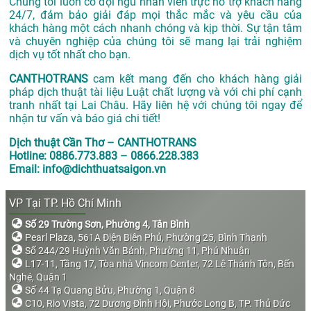
Chúng tôi luôn có đội ngũ nhân viên trực hỗ trợ khách hàng
24/7, đảm bảo giải đáp mọi thắc mắc và yêu cầu của
khách hàng một cách nhanh chóng và kịp thời. Sự tận tâm
và chuyên nghiệp của chúng tôi sẽ mang lại trải nghiệm
dịch vụ tốt nhất cho bạn.
CANTHOTRANS
cam kết mang đến cho khách hàng giải
pháp dịch thuật tài liệu Luật chất lượng và với chi phí cạnh
tranh nhất tại Lai Châu. Hãy liên hệ với chúng tôi ngay để
nhận tư vấn và báo giá chi tiết!
Dịch thuật Cần Thơ – CANTHOTRANS
Hotline: 0886.773.883 – 0866.228.383
Email: info@dichthuatsaigon.vn
VP Tại TP. Hồ Chí Minh
Số 29 Trường Sơn, Phường 4, Tân Bình
Pearl Plaza, 561A Điện Biên Phủ, Phường 25, Bình Thạnh
Số 244/29 Huỳnh Văn Bánh, Phường 11, Phú Nhuận
L17-11, Tầng 17, Tòa nhà Vincom Center, 72 Lê Thánh Tôn, Bến
Nghé, Quận 1
Số 44 Tạ Quang Bửu, Phường 1, Quận 8
C10, Rio Vista, 72 Dương Đình Hội, Phước Long B, TP. Thủ Đức