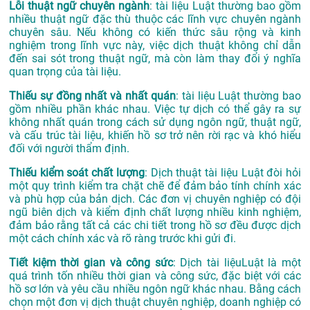
Lỗi thuật ngữ chuyên ngành
: tài liệu Luật thường bao gồm
nhiều thuật ngữ đặc thù thuộc các lĩnh vực chuyên ngành
chuyên sâu. Nếu không có kiến thức sâu rộng và kinh
nghiệm trong lĩnh vực này, việc dịch thuật không chỉ dẫn
đến sai sót trong thuật ngữ, mà còn làm thay đổi ý nghĩa
quan trọng của tài liệu.
Thiếu sự đồng nhất và nhất quán
: tài liệu Luật thường bao
gồm nhiều phần khác nhau. Việc tự dịch có thể gây ra sự
không nhất quán trong cách sử dụng ngôn ngữ, thuật ngữ,
và cấu trúc tài liệu, khiến hồ sơ trở nên rời rạc và khó hiểu
đối với người thẩm định.
Thiếu kiểm soát chất lượng
: Dịch thuật tài liệu Luật đòi hỏi
một quy trình kiểm tra chặt chẽ để đảm bảo tính chính xác
và phù hợp của bản dịch. Các đơn vị chuyên nghiệp có đội
ngũ biên dịch và kiểm định chất lượng nhiều kinh nghiệm,
đảm bảo rằng tất cả các chi tiết trong hồ sơ đều được dịch
một cách chính xác và rõ ràng trước khi gửi đi.
Tiết kiệm thời gian và công sức
: Dịch tài liệuLuật là một
quá trình tốn nhiều thời gian và công sức, đặc biệt với các
hồ sơ lớn và yêu cầu nhiều ngôn ngữ khác nhau. Bằng cách
chọn một đơn vị dịch thuật chuyên nghiệp, doanh nghiệp có