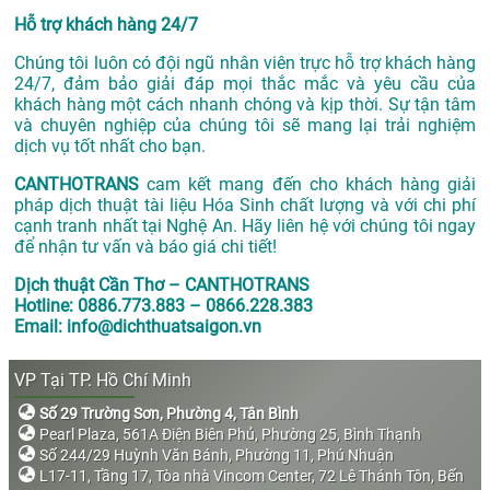
Hỗ trợ khách hàng 24/7
Chúng tôi luôn có đội ngũ nhân viên trực hỗ trợ khách hàng
24/7, đảm bảo giải đáp mọi thắc mắc và yêu cầu của
khách hàng một cách nhanh chóng và kịp thời. Sự tận tâm
và chuyên nghiệp của chúng tôi sẽ mang lại trải nghiệm
dịch vụ tốt nhất cho bạn.
CANTHOTRANS
cam kết mang đến cho khách hàng giải
pháp dịch thuật tài liệu Hóa Sinh chất lượng và với chi phí
cạnh tranh nhất tại Nghệ An. Hãy liên hệ với chúng tôi ngay
để nhận tư vấn và báo giá chi tiết!
Dịch thuật Cần Thơ – CANTHOTRANS
Hotline: 0886.773.883 – 0866.228.383
Email: info@dichthuatsaigon.vn
VP Tại TP. Hồ Chí Minh
Số 29 Trường Sơn, Phường 4, Tân Bình
Pearl Plaza, 561A Điện Biên Phủ, Phường 25, Bình Thạnh
Số 244/29 Huỳnh Văn Bánh, Phường 11, Phú Nhuận
L17-11, Tầng 17, Tòa nhà Vincom Center, 72 Lê Thánh Tôn, Bến