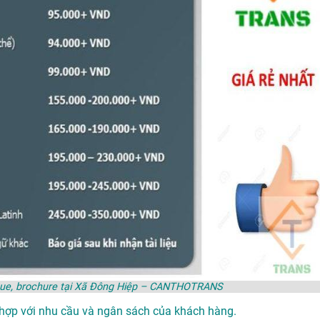
logue, brochure tại Xã Đông Hiệp – CANTHOTRANS
 hợp với nhu cầu và ngân sách của khách hàng.