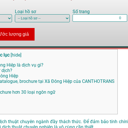
Loại hồ sơ
Số trang
Ước lượng giá
c lục
[
hide
]
ng Hiệp là dịch vụ gì?
 dịch?
Đông Hiệp
 Catalogue, brochure tại Xã Đông Hiệp của CANTHOTRANS
ochure hơn 30 loại ngôn ngữ
ực dịch thuật chuyên ngành đầy thách thức. Để đảm bảo tính chín
ị dịch thuật chuyên nghiệp là vô cùng cần thiết.