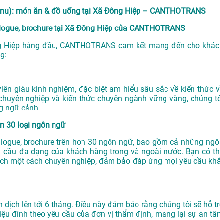
(Menu): món ăn & đồ uống tại Xã Đông Hiệp – CANTHOTRANS
atalogue, brochure tại Xã Đông Hiệp của CANTHOTRANS
g Hiệp
hàng đầu, CANTHOTRANS cam kết mang đến cho khác
g:
n giàu kinh nghiệm, đặc biệt am hiểu sâu sắc về kiến thức v
chuyên nghiệp và kiến thức chuyên ngành vững vàng, chúng tô
g ngữ cảnh.
ơn 30 loại ngôn ngữ
atalogue, brochure trên hơn 30 ngôn ngữ, bao gồm cả những ngô
u cầu đa dạng của khách hàng trong và ngoài nước. Bạn có th
ịch một cách chuyên nghiệp, đảm bảo đáp ứng mọi yêu cầu khắ
ch lên tới 6 tháng. Điều này đảm bảo rằng chúng tôi sẽ hỗ tr
iệu đính theo yêu cầu của đơn vị thẩm định, mang lại sự an tâ