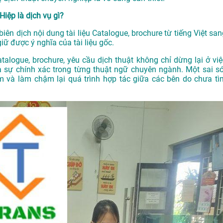
Hiệp là dịch vụ gì?
 biên dịch nội dung tài liệu Catalogue, brochure từ tiếng Việt sa
ữ được ý nghĩa của tài liệu gốc.
atalogue, brochure, yêu cầu dịch thuật không chỉ dừng lại ở việ
 sự chính xác trong từng thuật ngữ chuyên ngành. Một sai só
m và làm chậm lại quá trình hợp tác giữa các bên do chưa tì