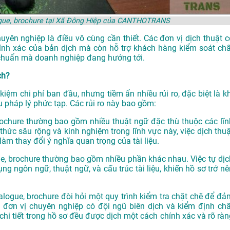
alogue, brochure tại Xã Đông Hiệp của CANTHOTRANS
huyên nghiệp là điều vô cùng cần thiết. Các đơn vị dịch thuật c
ính xác của bản dịch mà còn hỗ trợ khách hàng kiểm soát chấ
u chuẩn mà doanh nghiệp đang hướng tới.
ch?
t kiệm chi phí ban đầu, nhưng tiềm ẩn nhiều rủi ro, đặc biệt là k
 pháp lý phức tạp. Các rủi ro này bao gồm:
 brochure thường bao gồm nhiều thuật ngữ đặc thù thuộc các lĩn
ức sâu rộng và kinh nghiệm trong lĩnh vực này, việc dịch thuậ
làm thay đổi ý nghĩa quan trọng của tài liệu.
gue, brochure thường bao gồm nhiều phần khác nhau. Việc tự dịc
g ngôn ngữ, thuật ngữ, và cấu trúc tài liệu, khiến hồ sơ trở nê
atalogue, brochure đòi hỏi một quy trình kiểm tra chặt chẽ để đả
 đơn vị chuyên nghiệp có đội ngũ biên dịch và kiểm định chấ
chi tiết trong hồ sơ đều được dịch một cách chính xác và rõ ràn