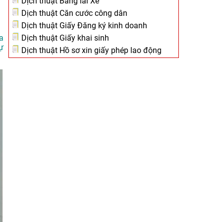
Dịch thuật Bằng lái Xe
Dịch thuật Căn cước công dân
Dịch thuật Giấy Đăng ký kinh doanh
Dịch thuật Giấy khai sinh
a
ự
Dịch thuật Hồ sơ xin giấy phép lao động