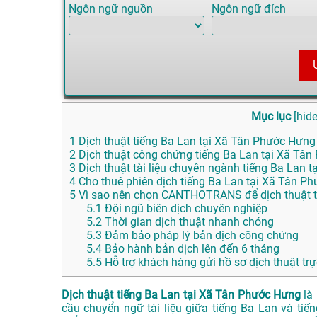
Ngôn ngữ nguồn
Ngôn ngữ đích
Mục lục
[
hid
1
Dịch thuật tiếng Ba Lan tại Xã Tân Phước Hưng 
2
Dịch thuật công chứng tiếng Ba Lan tại Xã Tâ
3
Dịch thuật tài liệu chuyên ngành tiếng Ba Lan 
4
Cho thuê phiên dịch tiếng Ba Lan tại Xã Tân P
5
Vì sao nên chọn CANTHOTRANS để dịch thuật t
5.1
Đội ngũ biên dịch chuyên nghiệp
5.2
Thời gian dịch thuật nhanh chóng
5.3
Đảm bảo pháp lý bản dịch công chứng
5.4
Bảo hành bản dịch lên đến 6 tháng
5.5
Hỗ trợ khách hàng gửi hồ sơ dịch thuật trự
Dịch thuật tiếng Ba Lan tại Xã Tân Phước Hưng
là 
cầu chuyển ngữ tài liệu giữa tiếng Ba Lan và tiế