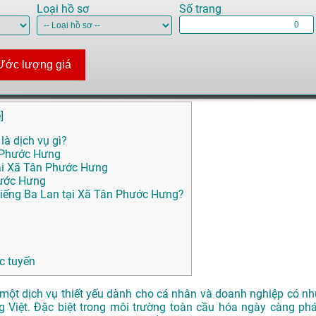
Loại hồ sơ
Số trang
Ước lượng giá
e
]
là dịch vụ gì?
n Phước Hưng
tại Xã Tân Phước Hưng
hước Hưng
iếng Ba Lan tại Xã Tân Phước Hưng?
c tuyến
một dịch vụ thiết yếu dành cho cá nhân và doanh nghiệp có nh
ng Việt. Đặc biệt trong môi trường toàn cầu hóa ngày càng phá