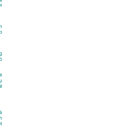
i
n
o
g
ó
i
ụ
ẻ
à
h
t