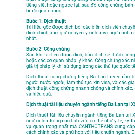
tiếng việt hoặc ngược lại, sau đó công chứng bản
bước quan trọng:
Bước 1: Dịch thuật
Tài liệu gốc được dịch bởi các biên dịch viên c
dịch chính xác, giữ nguyên ý nghĩa và ngữ cảnh củ
nhất.
Bước 2: Công chứng
Sau khi tài liệu được dịch, bản dịch sẽ được c
hoặc các cơ quan pháp lý khác. Công chứng xác nhận
giá trị pháp lý khi sử dụng trong các thủ tục quốc tế
Dịch thuật công chứng tiếng Ba Lan là yêu cầu b
người nước ngoài, làm thủ tục xin visa, và các g
dịch thuật công chứng nhanh chóng và chính xác, 
và hiệu quả.
Dịch thuật tài liệu chuyên ngành tiếng Ba Lan tại
Dịch thuật tài liệu chuyên ngành tiếng Ba Lan tạ
ngữ nghĩa trong các lĩnh vực cụ thể như y tế, kỹ t
vụ quan trọng nhất mà CANTHOTRANS cung cấp, 
cách chính xác và phù hợp với tiêu chuẩn ngành. Ch