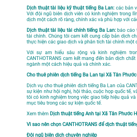
Dịch thuật tài liệu kỹ thuật tiếng Ba Lan:
các bản v
Với đội ngũ biên dịch viên có kinh nghiệm trong 
dịch một cách rõ ràng, chính xác và phù hợp với các
Dịch thuật tài liệu tài chính tiếng Ba Lan:
báo cáo t
tài chính. Chúng tôi cam kết cung cấp bản dịch ch
thực hiện các giao dịch và phân tích tài chính một 
Với sự am hiểu sâu rộng và kinh nghiệm tron
CANTHOTRANS cam kết mang đến bản dịch chất lượ
ngành một cách hiệu quả và chính xác.
Cho thuê phiên dịch tiếng Ba Lan tại Xã Tân Phướ
Dịch vụ cho thuê phiên dịch tiếng Ba Lan của CA
sự kiện như hội nghị, hội thảo, cuộc họp quốc tế, 
tôi có kinh nghiệm trong việc giao tiếp hiệu quả 
mục tiêu trong các sự kiện quốc tế.
Xem thêm
Dịch thuật tiếng Anh tại Xã Tân Phước
Vì sao nên chọn CANTHOTRANS để dịch thuật tiến
Đội ngũ biên dịch chuyên nghiệp