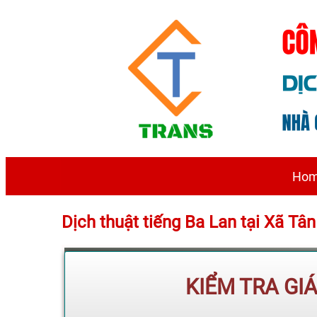
Ho
Dịch thuật tiếng Ba Lan tại Xã T
KIỂM TRA GI