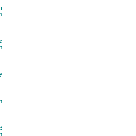
t
n
c
m
y
h
ó
n