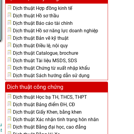
Dịch thuật Hợp đồng kinh tế
Dịch thuật Hồ sơ thầu
Dịch thuật Báo cáo tài chính
Dịch thuật Hồ sơ năng lực doanh nghiệp
Dịch thuật Bản vẽ kỹ thuật
Dịch thuật Điều lệ, nội quy
Dịch thuật Catalogue, brochure
Dịch thuật Tài liệu MSDS, SDS
Dịch thuật Chứng từ xuất nhập khẩu
Dịch thuật Sách hướng dẫn sử dụng
Dịch thuật công chứng
Dịch thuật Học bạ TH, THCS, THPT
Dịch thuật Bảng điểm ĐH, CĐ
Dịch thuật Giấy Khen, bằng khen
Dịch thuật Xác nhận tình trạng hôn nhân
u
Dịch thuật Bằng đại học, cao đẳng
t