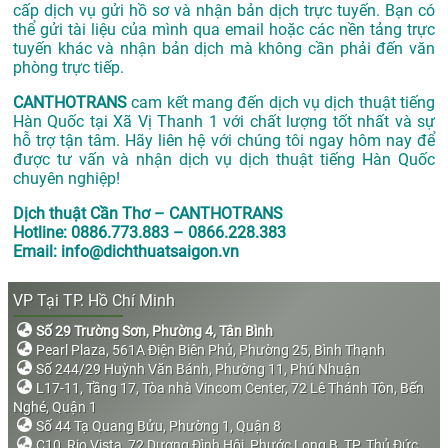
cấp dịch vụ gửi hồ sơ và nhận bản dịch trực tuyến. Bạn có
thể gửi tài liệu của mình qua email hoặc các nền tảng trực
tuyến khác và nhận bản dịch mà không cần phải đến văn
phòng trực tiếp.
CANTHOTRANS
cam kết mang đến dịch vụ dịch thuật tiếng
Hàn Quốc tại Xã Vị Thanh 1 với chất lượng tốt nhất và sự
hỗ trợ tận tâm. Hãy liên hệ với chúng tôi ngay hôm nay để
được tư vấn và nhận dịch vụ dịch thuật tiếng Hàn Quốc
chuyên nghiệp!
Dịch thuật Cần Thơ – CANTHOTRANS
Hotline: 0886.773.883 – 0866.228.383
Email: info@dichthuatsaigon.vn
VP Tại TP. Hồ Chí Minh
Số 29 Trường Sơn, Phường 4, Tân Bình
Pearl Plaza, 561A Điện Biên Phủ, Phường 25, Bình Thạnh
Số 244/29 Huỳnh Văn Bánh, Phường 11, Phú Nhuận
L17-11, Tầng 17, Tòa nhà Vincom Center, 72 Lê Thánh Tôn, Bến
Nghé, Quận 1
Số 44 Tạ Quang Bửu, Phường 1, Quận 8
C10, Rio Vista, 72 Dương Đình Hội, Phước Long B, TP. Thủ Đức