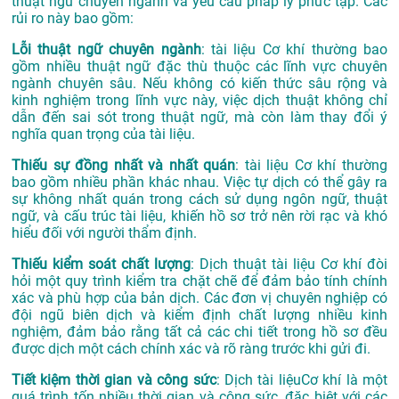
thuật ngữ chuyên ngành và yêu cầu pháp lý phức tạp. Các
rủi ro này bao gồm:
Lỗi thuật ngữ chuyên ngành
: tài liệu Cơ khí thường bao
gồm nhiều thuật ngữ đặc thù thuộc các lĩnh vực chuyên
ngành chuyên sâu. Nếu không có kiến thức sâu rộng và
kinh nghiệm trong lĩnh vực này, việc dịch thuật không chỉ
dẫn đến sai sót trong thuật ngữ, mà còn làm thay đổi ý
nghĩa quan trọng của tài liệu.
Thiếu sự đồng nhất và nhất quán
: tài liệu Cơ khí thường
bao gồm nhiều phần khác nhau. Việc tự dịch có thể gây ra
sự không nhất quán trong cách sử dụng ngôn ngữ, thuật
ngữ, và cấu trúc tài liệu, khiến hồ sơ trở nên rời rạc và khó
hiểu đối với người thẩm định.
Thiếu kiểm soát chất lượng
: Dịch thuật tài liệu Cơ khí đòi
hỏi một quy trình kiểm tra chặt chẽ để đảm bảo tính chính
xác và phù hợp của bản dịch. Các đơn vị chuyên nghiệp có
đội ngũ biên dịch và kiểm định chất lượng nhiều kinh
nghiệm, đảm bảo rằng tất cả các chi tiết trong hồ sơ đều
được dịch một cách chính xác và rõ ràng trước khi gửi đi.
Tiết kiệm thời gian và công sức
: Dịch tài liệuCơ khí là một
quá trình tốn nhiều thời gian và công sức, đặc biệt với các