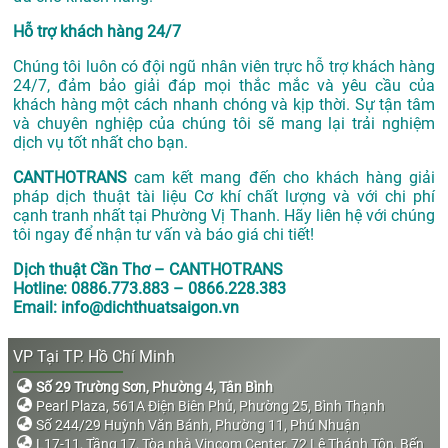
Hỗ trợ khách hàng 24/7
Chúng tôi luôn có đội ngũ nhân viên trực hỗ trợ khách hàng
24/7, đảm bảo giải đáp mọi thắc mắc và yêu cầu của
khách hàng một cách nhanh chóng và kịp thời. Sự tận tâm
và chuyên nghiệp của chúng tôi sẽ mang lại trải nghiệm
dịch vụ tốt nhất cho bạn.
CANTHOTRANS
cam kết mang đến cho khách hàng giải
pháp dịch thuật tài liệu Cơ khí chất lượng và với chi phí
cạnh tranh nhất tại Phường Vị Thanh. Hãy liên hệ với chúng
tôi ngay để nhận tư vấn và báo giá chi tiết!
Dịch thuật Cần Thơ – CANTHOTRANS
Hotline: 0886.773.883 – 0866.228.383
Email: info@dichthuatsaigon.vn
VP Tại TP. Hồ Chí Minh
Số 29 Trường Sơn, Phường 4, Tân Bình
Pearl Plaza, 561A Điện Biên Phủ, Phường 25, Bình Thạnh
Số 244/29 Huỳnh Văn Bánh, Phường 11, Phú Nhuận
L17-11, Tầng 17, Tòa nhà Vincom Center, 72 Lê Thánh Tôn, Bến