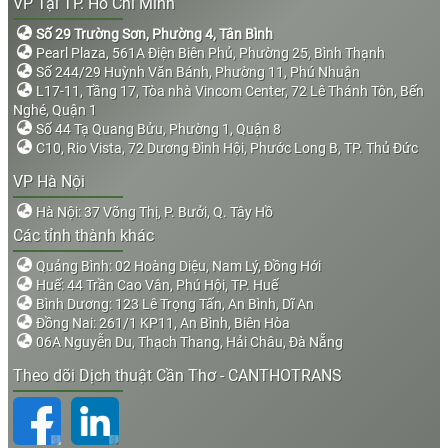
VP Tại TP. Hồ Chí Minh
Số 29 Trường Sơn, Phường 4, Tân Bình
Pearl Plaza, 561A Điện Biên Phủ, Phường 25, Bình Thạnh
Số 244/29 Huỳnh Văn Bánh, Phường 11, Phú Nhuận
L17-11, Tầng 17, Tòa nhà Vincom Center, 72 Lê Thánh Tôn, Bến
Nghé, Quận 1
Số 44 Tạ Quang Bửu, Phường 1, Quận 8
C10, Rio Vista, 72 Dương Đình Hội, Phước Long B, TP. Thủ Đức
VP Hà Nội
Hà Nội: 37 Võng Thị, P. Bưởi, Q. Tây Hồ
Các tỉnh thành khác
Quảng Bình: 02 Hoàng Diệu, Nam Lý, Đồng Hới
Huế: 44 Trần Cao Vân, Phú Hội, TP. Huế
Bình Dương: 123 Lê Trọng Tấn, An Bình, Dĩ An
Đồng Nai: 261/1 KP11, An Bình, Biên Hòa
06A Nguyễn Du, Thạch Thang, Hải Châu, Đà Nẵng
Theo dõi Dịch thuật Cần Thơ - CANTHOTRANS