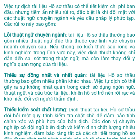
Việc tự dịch tài liệu Hồ sơ thầu có thể tiết kiệm chi phí ban
đầu, nhưng tiềm ẩn nhiều rủi ro, đặc biệt là khi đối mặt với
các thuật ngữ chuyên ngành và yêu cầu pháp lý phức tạp.
Các rủi ro này bao gồm:
Lỗi thuật ngữ chuyên ngành
: tài liệu Hồ sơ thầu thường bao
gồm nhiều thuật ngữ đặc thù thuộc các lĩnh vực chuyên
ngành chuyên sâu. Nếu không có kiến thức sâu rộng và
kinh nghiệm trong lĩnh vực này, việc dịch thuật không chỉ
dẫn đến sai sót trong thuật ngữ, mà còn làm thay đổi ý
nghĩa quan trọng của tài liệu.
Thiếu sự đồng nhất và nhất quán
: tài liệu Hồ sơ thầu
thường bao gồm nhiều phần khác nhau. Việc tự dịch có thể
gây ra sự không nhất quán trong cách sử dụng ngôn ngữ,
thuật ngữ, và cấu trúc tài liệu, khiến hồ sơ trở nên rời rạc và
khó hiểu đối với người thẩm định.
Thiếu kiểm soát chất lượng
: Dịch thuật tài liệu Hồ sơ thầu
đòi hỏi một quy trình kiểm tra chặt chẽ để đảm bảo tính
chính xác và phù hợp của bản dịch. Các đơn vị chuyên
nghiệp có đội ngũ biên dịch và kiểm định chất lượng nhiều
kinh nghiệm, đảm bảo rằng tất cả các chi tiết trong hồ sơ